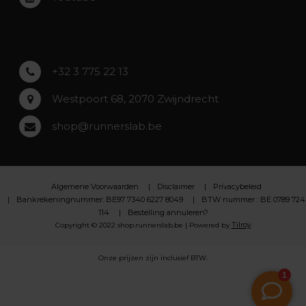
Asse
Lochristi
+32 3 775 22 13
Westpoort 68, 2070 Zwijndrecht
shop@runnerslab.be
Algemene Voorwaarden
Disclaimer
Privacybeleid
Bankrekeningnummer: BE97 7340 6227 8049
BTW nummer : BE 0789 724
114
Bestelling annuleren?
Tilroy
Copyright © 2022 shop.runnerslab.be | Powered by
Onze prijzen zijn inclusief BTW.