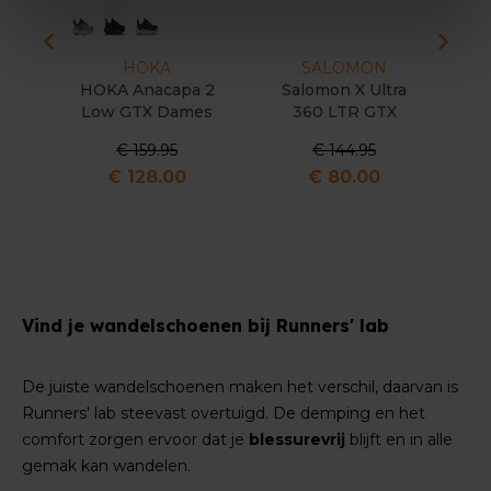
HOKA
SALOMON
HOKA Anacapa 2
Salomon X Ultra
Low GTX Dames
360 LTR GTX
Pe
Heren
€ 159.95
€ 144.95
€ 128.00
€ 80.00
Vind je wandelschoenen bij Runners' lab
De juiste wandelschoenen maken het verschil, daarvan is
Runners' lab steevast overtuigd. De demping en het
comfort zorgen ervoor dat je
blessurevrij
blijft en in alle
gemak kan wandelen.