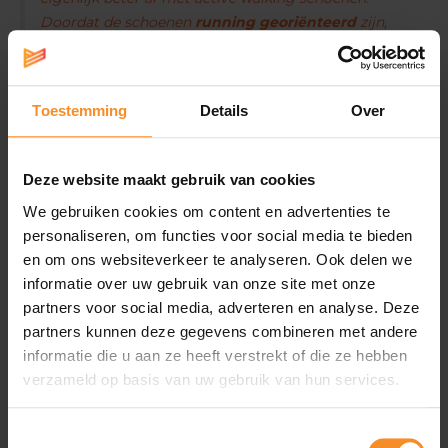
Doordat de schoenen
running georiënteerd
zijn,
bieden ze meer
demping
aan rug en knieën” zegt Eddy
D’hondt, de aankoopverantwoordelijke van Runners’
lab.
Toestemming
Details
Over
De active walking schoenen die jij nodig hebt, zijn afgeleid
van loopschoenen. Ze bieden dus meer
comfort
en
Deze website maakt gebruik van cookies
voelen een pak
lichter
aan je voeten. En ook niet
onbelangrijk: ze zien er
stijlvoller
uit.
We gebruiken cookies om content en advertenties te
personaliseren, om functies voor social media te bieden
en om ons websiteverkeer te analyseren. Ook delen we
“Bij Runners’ lab hebben we een uitgebreid aanbod
informatie over uw gebruik van onze site met onze
active walking schoenen waaronder ook
partners voor social media, adverteren en analyse. Deze
waterafstotende (GTX)
. Ook de hoge schoenen, in
partners kunnen deze gegevens combineren met andere
vakjargon spreekt men van ‘
Mid
’ schoenen, vind je bij
informatie die u aan ze heeft verstrekt of die ze hebben
ons. Ze beschermen tegen plassen, hoog gras en
verzameld op basis van uw gebruik van hun services.
zorgen voor meer
stevigheid
en stabiliteit. Dat laatste
is vooral van belang wanneer je met een zware rugzak
Toestemmingsselectie
wandelt. Voor sommigen kan het ook een