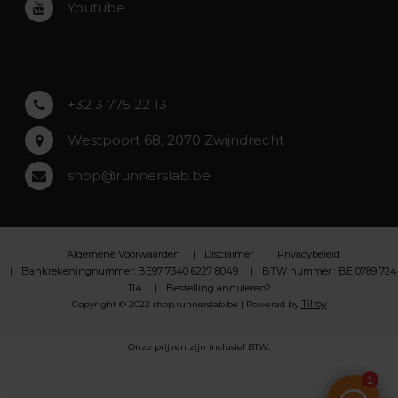
Youtube
Asse
Lochristi
+32 3 775 22 13
Westpoort 68, 2070 Zwijndrecht
shop@runnerslab.be
Algemene Voorwaarden
Disclaimer
Privacybeleid
Bankrekeningnummer: BE97 7340 6227 8049
BTW nummer : BE 0789 724
114
Bestelling annuleren?
Tilroy
Copyright © 2022 shop.runnerslab.be | Powered by
Onze prijzen zijn inclusief BTW.