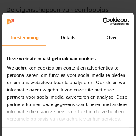
De eigenschappen van een loopjas
Bij de keuze van je loopjas let je best op een aantal
kenmerken. Denk bijvoorbeeld aan het
ademend
Toestemming
Details
Over
vermogen, de afgewerkte naden en ritsen of het
gewicht
van de loopjas. Maar nog belangrijker: is de jas
waterdicht, waterafstotend
of geen van beide?
Deze website maakt gebruik van cookies
We gebruiken cookies om content en advertenties te
Waterafstotende of waterdichte loopjas?
personaliseren, om functies voor social media te bieden
en om ons websiteverkeer te analyseren. Ook delen we
Er is wel degelijk een verschil tussen een waterdichte en
informatie over uw gebruik van onze site met onze
een waterafstotende loopjas. Een waterafstotende loopjas
partners voor social media, adverteren en analyse. Deze
heeft enkel het vermogen om water van zich te laten
partners kunnen deze gegevens combineren met andere
afglijden, terwijl een waterdichte loopjas de regen
informatie die u aan ze heeft verstrekt of die ze hebben
effectief tegenhoudt.
verzameld op basis van uw gebruik van hun services.
Loopjas kopen bij Runners' lab
Toestemmingsselectie