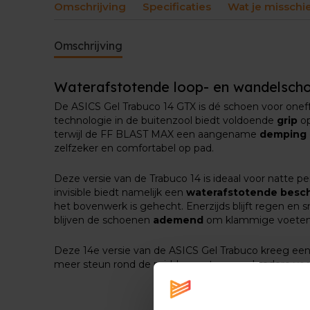
Omschrijving
Specificaties
Wat je misschi
Omschrijving
Waterafstotende loop- en wandelsch
De ASICS Gel Trabuco 14 GTX is dé schoen voor one
technologie in de buitenzool biedt voldoende
grip
o
terwijl de FF BLAST MAX een aangename
demping
zelfzeker en comfortabel op pad.
Deze versie van de Trabuco 14 is ideaal voor natte 
invisible biedt namelijk een
waterafstotende besc
het bovenwerk is gehecht. Enerzijds blijft regen en 
blijven de schoenen
ademend
om klammige voeten 
Deze 14e versie van de ASICS Gel Trabuco kreeg ee
meer steun rond de middenvoet en een bredere voo