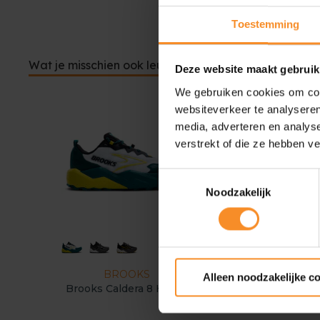
Toestemming
Wat je misschien ook leuk vindt
Deze website maakt gebruik
We gebruiken cookies om cont
websiteverkeer te analyseren
media, adverteren en analys
verstrekt of die ze hebben v
Toestemmingsselectie
Noodzakelijk
BROOKS
MERRELL
Alleen noodzakelijke c
Brooks Caldera 8 Heren
Merrell Moab Speed 
Heren