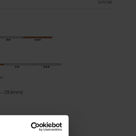
1011C165
en.
5 - 29,5mm)
tend
 running