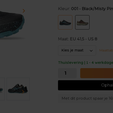
demping
garandeert. Zo ga 
Kleur:
001 - Black/Misty Pi
Deze versie van de Trabuco 1
invisible biedt namelijk een
aan het bovenwerk is gehecht
anderzijds blijven de schoe
Deze 14e versie van de ASIC
Maat:
EU 41,5 - US 8
met meer steun rond de mi
Kies je maat
Maattab
Thuislevering | 1 - 4 werkdag
Ophal
Met dit product spaar je
16