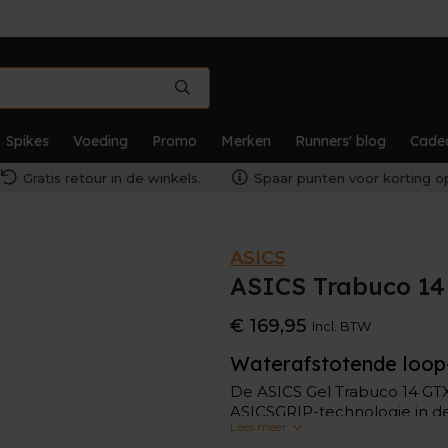
Spikes
Voeding
Promo
Merken
Runners' blog
Cade
Gratis retour in de winkels.
Spaar punten voor korting op
ASICS
ASICS Trabuco 14
€ 169,95
Incl. BTW
Waterafstotende loop
De ASICS Gel Trabuco 14 GTX
ASICSGRIP-technologie in d
Lees meer
onverharde ondergronden, 