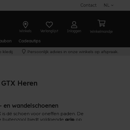
Contact
NL
Winkels
Verlanglijst
Inloggen
Winkelmandje
aubon
Cadeautips
 kledij
Persoonlijk advies in onze winkels op afspraak.
 GTX Heren
- en wandelschoenen
 is dé schoen voor oneffen paden. De
e buitenzool biedt voldoende
grip
op
terwijl de FF BLAST MAX een aangename