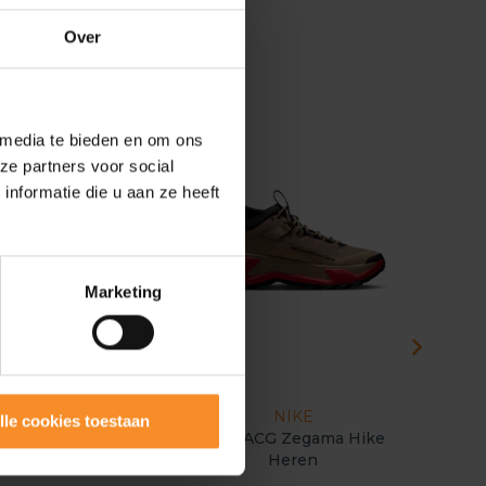
Over
 media te bieden en om ons
ze partners voor social
nformatie die u aan ze heeft
Marketing
SALEWA
NIKE
M
lle cookies toestaan
Salewa Pedroc Max 2
Nike ACG Zegama Hike
Merrell
Heren
Heren
GT