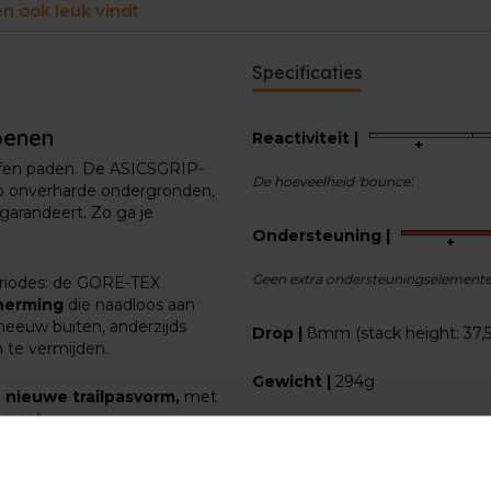
en ook leuk vindt
Specificaties
oenen
Reactiviteit |
ffen paden. De ASICSGRIP-
De hoeveelheid 'bounce'.
p onverharde ondergronden,
garandeert. Zo ga je
Ondersteuning
|
Geen extra ondersteuningselement
periodes: de GORE-TEX
herming
die naadloos aan
sneeuw buiten, anderzijds
Drop
|
8mm (stack height: 37,
te vermijden.
Gewicht
|
294g
n
nieuwe trailpasvorm,
met
rvoet.
Waterdichtheid
|
Waterafsto
Gebruik
|
Active walking, trail