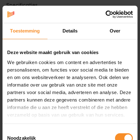
Specificaties
Demping |
Toestemming
Details
Over
Deze website maakt gebruik van cookies
Ondersteuning |
We gebruiken cookies om content en advertenties te
personaliseren, om functies voor social media te bieden
en om ons websiteverkeer te analyseren. Ook delen we
informatie over uw gebruik van onze site met onze
partners voor social media, adverteren en analyse. Deze
Waterdichtheid |
Waterafstotend
partners kunnen deze gegevens combineren met andere
informatie die u aan ze heeft verstrekt of die ze hebben
Gebruik |
Active walking, voor natte omstandigheden
verzameld op basis van uw gebruik van hun services.
Pasvorm |
Mid-hoog
Toestemmingsselectie
Noodzakelijk