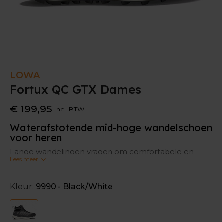
LOWA
Fortux QC GTX Dames
€ 199,95
Incl. BTW
Waterafstotende mid-hoge wandelschoen
voor heren
Lange wandelingen vragen om comfortabele en
Lees meer
kwalitatieve schoenen. Deze LOWA Fortux GTX is het
waterafstotende en mid-hoge broertje van de
gewone LOWA Fortux.
Kleur:
9990 - Black/White
Dankzij het GORE-TEX membraan houdt de schoen
je voeten droog, en kunnen ze gemakkelijk blijven