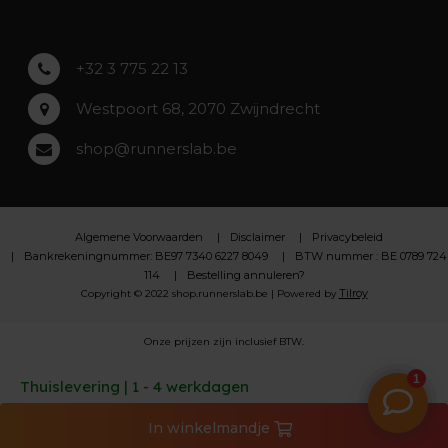
Lochristi
+32 3 775 22 13
Westpoort 68, 2070 Zwijndrecht
shop@runnerslab.be
Algemene Voorwaarden
Disclaimer
Privacybeleid
Bankrekeningnummer: BE97 7340 6227 8049
BTW nummer : BE 0789 724
114
Bestelling annuleren?
Tilroy
Copyright © 2022 shop.runnerslab.be | Powered by
Onze prijzen zijn inclusief BTW.
Thuislevering | 1 - 4 werkdagen
In
winkelmandje