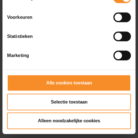
Wat je misschien ook leuk vindt
Voorkeuren
- 66
- 4
Statistieken
Marketing
Alle cookies toestaan
Selectie toestaan
Alleen noodzakelijke cookies