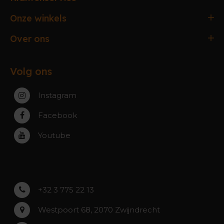
Bestellen & Betalen
Onze winkels
Verzending & Afhaling
Antwerpen
Over ons
Ruilen & Retourneren
Gent
Werking webshop
Veelgestelde vragen
Paal-Beringen
Volg ons
Werking winkels
Service, Garantie & Reparatie
Zaventem
Contact
Instagram
Zwijndrecht
Rumst
Facebook
Roeselare
Youtube
Asse
Lochristi
+32 3 775 22 13
Westpoort 68, 2070 Zwijndrecht