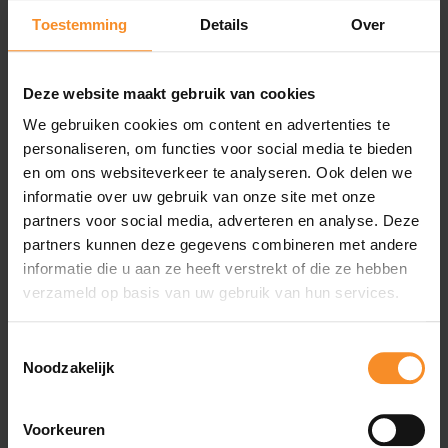
donker.
Toestemming
Details
Over
€ 19.95
Deze website maakt gebruik van cookies
We gebruiken cookies om content en advertenties te
personaliseren, om functies voor social media te bieden
en om ons websiteverkeer te analyseren. Ook delen we
informatie over uw gebruik van onze site met onze
partners voor social media, adverteren en analyse. Deze
partners kunnen deze gegevens combineren met andere
informatie die u aan ze heeft verstrekt of die ze hebben
verzameld op basis van uw gebruik van hun services.
Toestemmingsselectie
BEE-SAFE
Noodzakelijk
Bee-Safe Led Waistlight
USB
€ 34.95
Voorkeuren