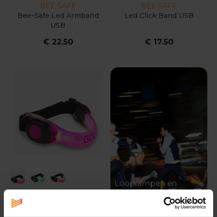
BEE-SAFE
BEE-SAFE
Bee-Safe Led Armband
Led Click Band USB
USB
€ 22.50
€ 17.50
Looplampen en
verlichting voor
GATO
donkere dagen.
Gato Neon Led Arm Light
Loop veilig in het
USB