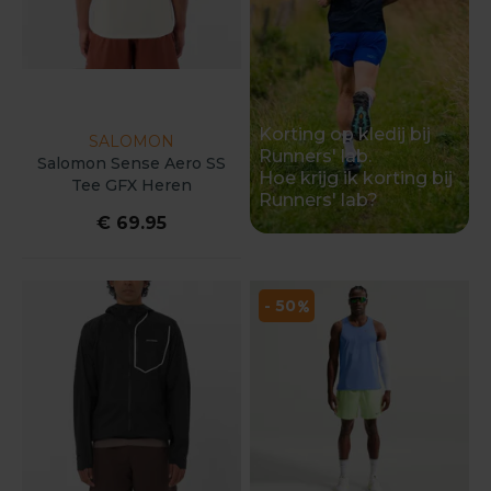
Korting op kledij bij
SALOMON
Runners' lab.
Salomon Sense Aero SS
Hoe krijg ik korting bij
Tee GFX Heren
Runners' lab?
€ 69.95
- 50