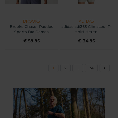
BROOKS
ADIDAS
Brooks Chaser Padded
adidas adi365 Climacool T-
Sports Bra Dames
shirt Heren
€ 59.95
€ 34.95
1
2
...
34