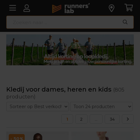
Kledij voor dames, heren en kids
(805
producten)
1
2
...
34
- 50