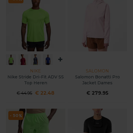
NIKE
SALOMON
Nike Stride Dri-Fit ADV SS
Salomon Bonatti Pro
Top Heren
Jacket Dames
€ 22.48
€ 279.95
€ 44.95
- 50