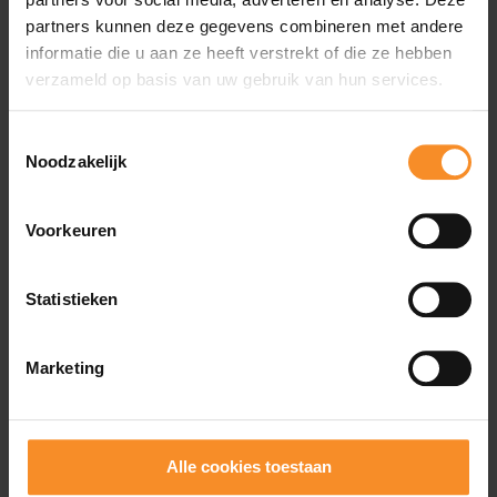
partners kunnen deze gegevens combineren met andere
informatie die u aan ze heeft verstrekt of die ze hebben
verzameld op basis van uw gebruik van hun services.
Toestemmingsselectie
Noodzakelijk
ADIDAS
STANCE
Voorkeuren
adidas Adi365 Climacool
Stance Pace Light Quarter
Shirt Heren
Dames
€ 34.95
€ 17.95
Statistieken
Marketing
Alle cookies toestaan