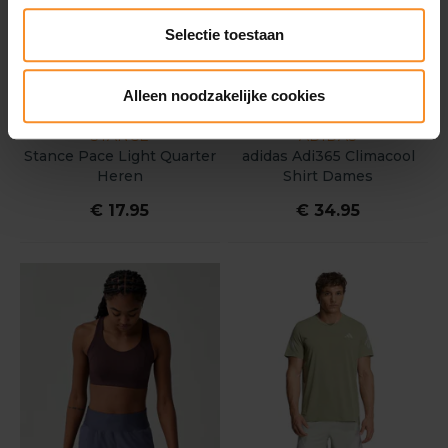
Selectie toestaan
Alleen noodzakelijke cookies
STANCE
ADIDAS
Stance Pace Light Quarter
adidas Adi365 Climacool
Heren
Shirt Dames
€ 17.95
€ 34.95