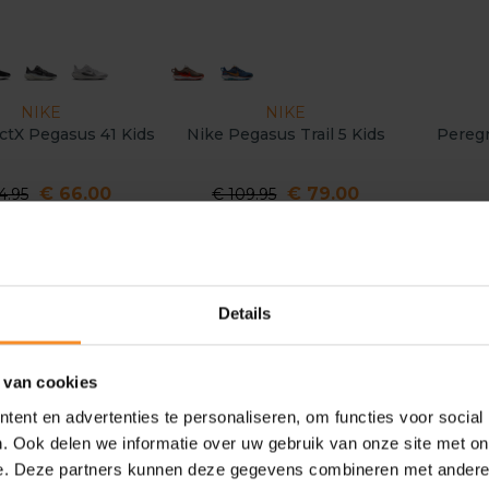
NIKE
NIKE
ctX Pegasus 41 Kids
Nike Pegasus Trail 5 Kids
Peregr
€ 66.00
€ 79.00
4.95
€ 109.95
- 31
Details
 van cookies
ent en advertenties te personaliseren, om functies voor social
. Ook delen we informatie over uw gebruik van onze site met on
e. Deze partners kunnen deze gegevens combineren met andere i