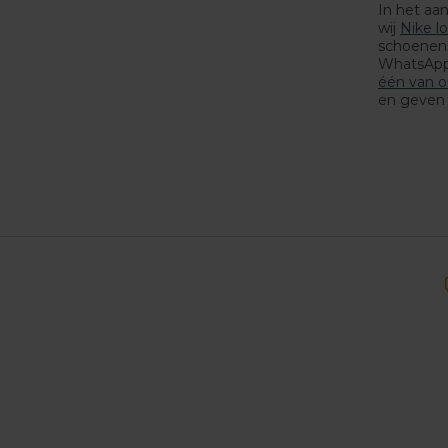
In het aa
wij
Nike l
schoenen 
WhatsApp.
één van o
en geven 