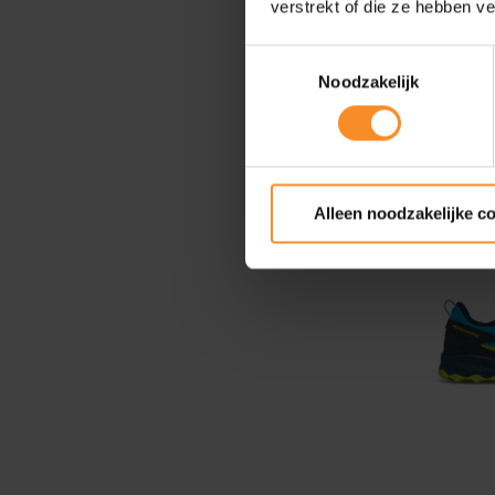
verstrekt of die ze hebben v
Toestemmingsselectie
Noodzakelijk
Saucony 
€ 6
Alleen noodzakelijke c
- 50