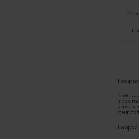
Pereg
€ 6
Loopsc
Kindervoe
is een imp
goede kin
steun zod
Loopsch