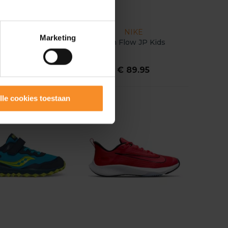
ASICS
NIKE
Marketing
T-1000 13 PS Kids
Run Flow JP Kids
€ 45.00
€ 89.95
4.95
lle cookies toestaan
- 47