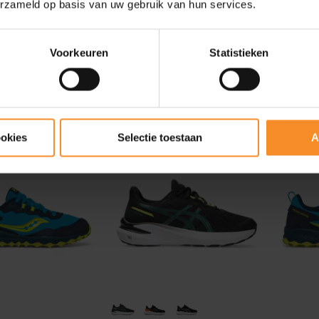
erzameld op basis van uw gebruik van hun services.
SAUCONY
SAUCONY
Voorkeuren
Statistieken
Kinvara 14 LTT Kids
Kinvara 14 LTT Kids
ASICS G
€ 35.00
€ 69.95
9.95
€ 6
ookies
Selectie toestaan
A
- 36
- 50