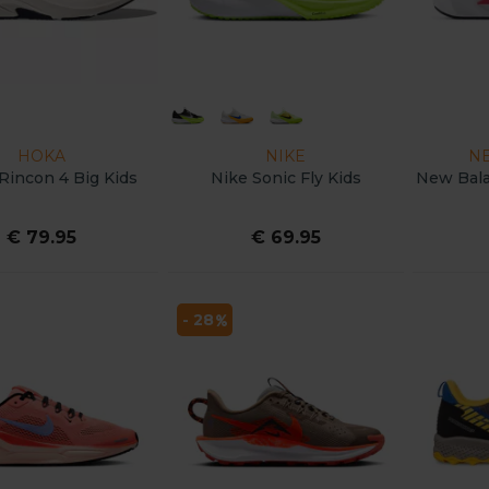
HOKA
NIKE
N
incon 4 Big Kids
Nike Sonic Fly Kids
New Bala
€ 79.95
€ 69.95
- 28