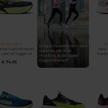
EW BALANCE
N
Loopschoenen voor elke
nce FuelCell Rebel
New 
loper en elk doel
 Lace W/Toggle V5
FuelCe
Hoe kies ik de juiste
Kids
loopschoenen?
€ 74.95