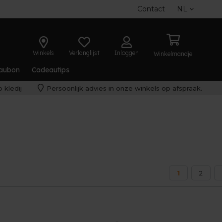
Contact
NL
Winkels
Verlanglijst
Inloggen
Winkelmandje
aubon
Cadeautips
 kledij
Persoonlijk advies in onze winkels op afspraak.
1
2