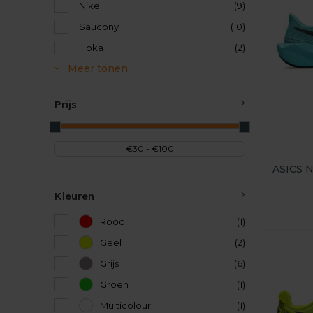
Nike
(9)
Saucony
(10)
Hoka
(2)
Meer tonen
Prijs
ASICS N
Kleuren
Rood
(1)
Geel
(2)
Grijs
(6)
Groen
(1)
Multicolour
(1)