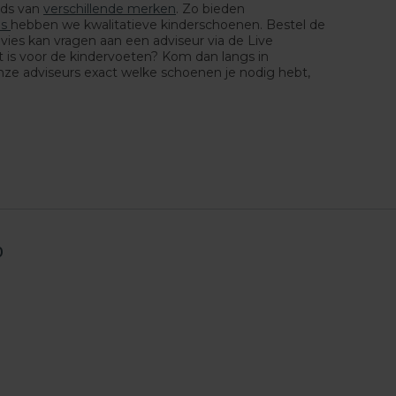
ids van
verschillende merken
. Zo bieden
as
hebben we kwalitatieve kinderschoenen. Bestel de
ies kan vragen aan een adviseur via de Live
 is voor de kindervoeten? Kom dan langs in
nze adviseurs exact welke schoenen je nodig hebt,
0