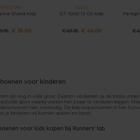
SAUCONY
ASICS
rine Shield Kidz
GT-1000 13 GS Kids
Peregri
€ 35.00
€ 45.00
9.95
€ 69.95
€ 6
hoenen voor kinderen
ten zijn nog in volle groei. Daarom verdienen ze de beste onder
actvolle sport waarbij voeten het zwaar te verduren krijgen. Maa
derschoenen niet overbodig. De kids loopschoenen in het Runne
at je kinderen vrij kunnen spelen en lopen.
oenen voor kids kopen bij Runners' lab