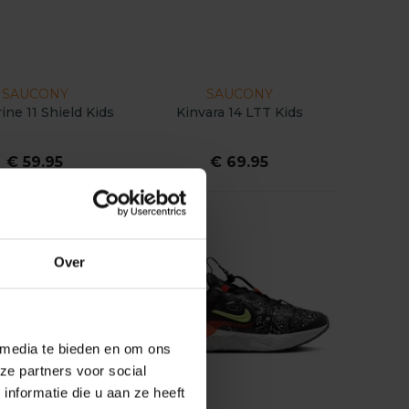
SAUCONY
SAUCONY
ine 11 Shield Kids
Kinvara 14 LTT Kids
€ 59.95
€ 69.95
Over
 media te bieden en om ons
ze partners voor social
nformatie die u aan ze heeft