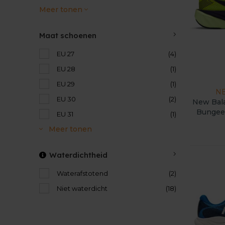
Meer tonen
Maat schoenen
EU 27
(4)
EU 28
(1)
EU 29
(1)
N
EU 30
(2)
New Bala
Bungee
EU 31
(1)
Meer tonen
Waterdichtheid
Waterafstotend
(2)
Niet waterdicht
(18)