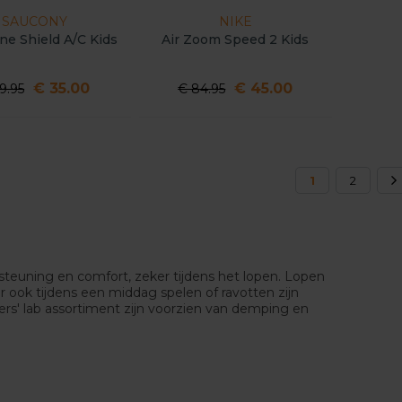
SAUCONY
NIKE
ne Shield A/C Kids
Air Zoom Speed 2 Kids
€ 35.00
€ 45.00
9.95
€ 84.95
1
2
steuning en comfort, zeker tijdens het lopen. Lopen
r ook tijdens een middag spelen of ravotten zijn
rs' lab assortiment zijn voorzien van demping en