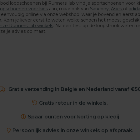
nbod loopschoenen bij Runners' lab vind je sportschoenen voor k
oopschoenen voor kids
aan, maar ook van
Saucony
,
Asics
of
adid
eenvoudig online via onze webshop, waar je bovendien eerst adv
 Kom je liever eerst te weten welke schoen het meest geschikt
nze Runners' lab winkels
. Na een test op de loopstrook weten o
ze je advies op maat.
Gratis verzending in België en Nederland vanaf €5
Gratis retour in de winkels.
Spaar punten voor korting op kledij
Persoonlijk advies in onze winkels op afspraak.