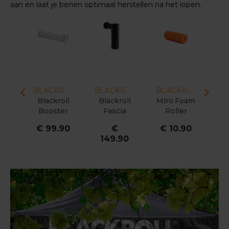
aan en laat je benen optimaal herstellen na het lopen.
BLACKROLL
BLACKROLL
BLACKROLL
BLACKROLL
oll
Blackroll
Blackroll
Mini Foam
Bl
p
Booster
Fascia
Roller
Set
2.0
Gun
90
€ 99.90
€
€ 10.90
€
C
149.90