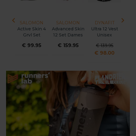
MON
SALOMON
SALOMON
DYNAFIT
CA
Soft
Active Skin 4
Advanced Skin
Ultra 12 Vest
Ultr
50ml
Grvl Set
12 Set Dames
Unisex
U
Unisex
95
€ 99.95
€ 159.95
€ 
€ 139.95
€ 98.00