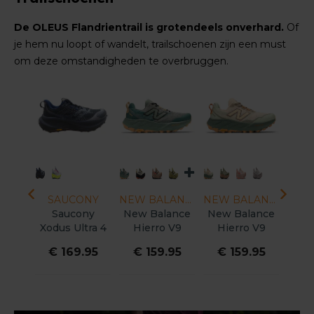
De OLEUS Flandrientrail is grotendeels onverhard.
Of
je hem nu loopt of wandelt, trailschoenen zijn een must
om deze omstandigheden te overbruggen.
- 4
NY
SAUCONY
NEW BALANCE
NEW BALANCE
SA
ny
Saucony
New Balance
New Balance
Salo
tra 4
Xodus Ultra 4
Hierro V9
Hierro V9
Glid
n
Dames
Heren
Dames
.95
€ 169.95
€ 159.95
€ 159.95
€
€