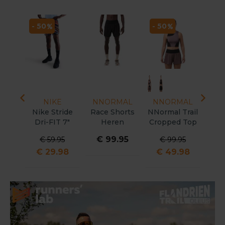
- 50
- 50
- 5
E
NIKE
NNORMAL
NNORMAL
NN
ride
Nike Stride
Race Shorts
NNormal Trail
Rac
DV SS
Dri-FIT 7"
Heren
Cropped Top
Natu
ren
Brief-Lined
Dames
€ 99.95
95
€ 59.95
€ 99.95
€
Shorts Heren
48
€ 29.98
€ 49.98
€