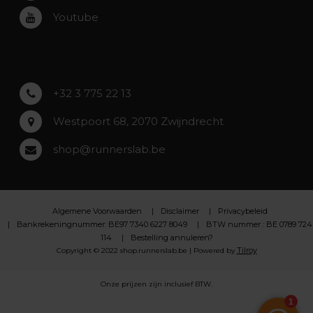
Roeselare
Youtube
Asse
Lochristi
+32 3 775 22 13
Westpoort 68, 2070 Zwijndrecht
shop@runnerslab.be
Algemene Voorwaarden
Disclaimer
Privacybeleid
Bankrekeningnummer: BE97 7340 6227 8049
BTW nummer : BE 0789 724
114
Bestelling annuleren?
Tilroy
Copyright © 2022 shop.runnerslab.be | Powered by
Onze prijzen zijn inclusief BTW.