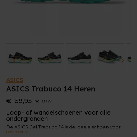
ASICS
ASICS Trabuco 14 Heren
€ 159,95
Incl. BTW
Loop- of wandelschoenen voor alle
ondergronden
De ASICS Gel Trabuco 14 is de ideale schoen voor
Lees meer
oneffen paden. De ASICSGRIP-technologie in de