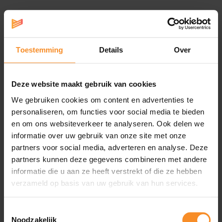
Specificaties
Reactiviteit |
Toestemming
Details
Over
De hoeveelheid 'bounce'.
Deze website maakt gebruik van cookies
Ondersteuning
|
We gebruiken cookies om content en advertenties te
Geen extra ondersteuningselementen.
personaliseren, om functies voor social media te bieden
en om ons websiteverkeer te analyseren. Ook delen we
Drop
|
8mm (stack height: 37,5 - 29,5mm)
informatie over uw gebruik van onze site met onze
partners voor social media, adverteren en analyse. Deze
Gewicht
|
281g
partners kunnen deze gegevens combineren met andere
informatie die u aan ze heeft verstrekt of die ze hebben
Waterdichtheid
|
Niet waterdicht
verzameld op basis van uw gebruik van hun services.
Gebruik
|
Active walking, trail running
Toestemmingsselectie
Noodzakelijk