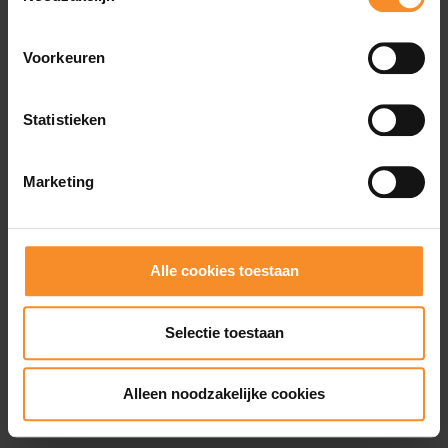
Wat je misschien ook leuk vindt
Voorkeuren
Statistieken
Marketing
Alle cookies toestaan
Selectie toestaan
Alleen noodzakelijke cookies