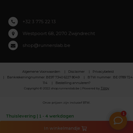
Lochristi
+32 3 775 22 13
Westpoort 68, 2070 Zwijndrecht
shop@runnerslab.be
Algemene Voorwaarden
Disclaimer
Privacybeleid
Bankrekeningnummer: BE97 7340 6227 8049
BTW nummer : BE 0789 724
114
Bestelling annuleren?
Tilroy
Copyright © 2022 shop.runnerslab.be | Powered by
Onze prijzen zijn inclusief BTW.
Thuislevering | 1 - 4 werkdagen
In
winkelmandje