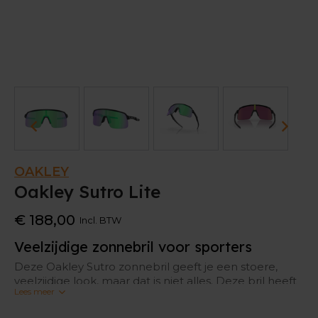
OAKLEY
Oakley Sutro Lite
€ 188,00
Incl. BTW
Veelzijdige zonnebril voor sporters
Deze Oakley Sutro zonnebril geeft je een stoere,
veelzijdige look, maar dat is niet alles. Deze bril heeft
Lees meer
een aantal specifieke eigenschappen die hem
perfect inzetbaar maken om mee te sporten.