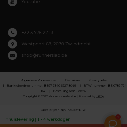
Youtube
Asse
Lochristi
+32 3 775 22 13
Westpoort 68, 2070 Zwijndrecht
shop@runnerslab.be
Algemene Voorwaarden
Disclaimer
Privacybeleid
Bankrekeningnummer: BE97 7340 6227 8049
BTW nummer : BE 0789 724
114
Bestelling annuleren?
Tilroy
Copyright © 2022 shop.runnerslab.be | Powered by
Onze prijzen zijn inclusief BTW.
Thuislevering | 1 - 4 werkdagen