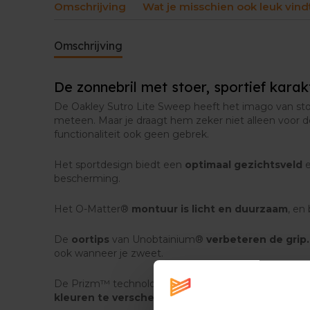
Omschrijving
Wat je misschien ook leuk vind
Omschrijving
De zonnebril met stoer, sportief karak
De Oakley Sutro Lite Sweep heeft het imago van stoer
meteen. Maar je draagt hem zeker niet alleen voor 
functionaliteit ook geen gebrek.
Het sportdesign biedt een
optimaal gezichtsveld
bescherming.
Het O-Matter®
montuur is licht en duurzaam
, en
De
oortips
van Unobtainium®
verbeteren de grip.
ook wanneer je zweet.
De Prizm™ technologie in de brilglazen zijn ontwo
kleuren te verscherpen
. Zo neem jij meer details w