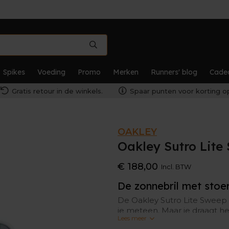
Spikes
Voeding
Promo
Merken
Runners' blog
Cade
Gratis retour in de winkels.
Spaar punten voor korting op
OAKLEY
Oakley Sutro Lite
€ 188,00
Incl. BTW
De zonnebril met stoer
De Oakley Sutro Lite Sweep h
je meteen. Maar je draagt h
Lees meer
functionaliteit ook geen geb