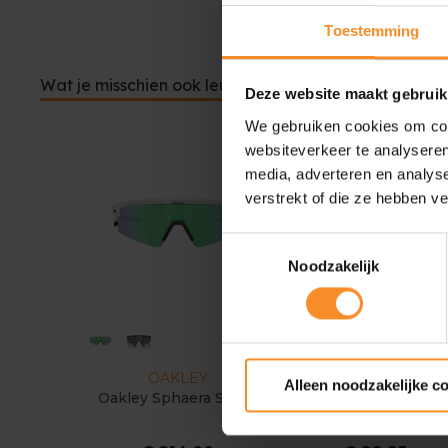
Toestemming
Wat je misschien ook leuk vindt
Deze website maakt gebruik
We gebruiken cookies om cont
websiteverkeer te analyseren
media, adverteren en analys
verstrekt of die ze hebben v
Toestemmingsselectie
Noodzakelijk
OAKLEY
YUMA LABS
Alleen noodzakelijke c
Oakley Sphaera Strike
Runners' Vision On