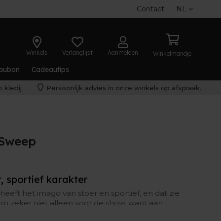
Contact
NL
Winkels
Verlanglijst
Aanmelden
Winkelmandje
aubon
Cadeautips
 kledij
Persoonlijk advies in onze winkels op afspraak.
 Sweep
, sportief karakter
eeft het imago van stoer en sportief, en dat zie
em zeker niet alleen voor de show, want aan
rek.