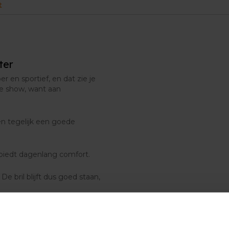
t
ter
 en sportief, en dat zie je
de show, want aan
en tegelijk een goede
 biedt dagenlang comfort.
De bril blijft dus goed staan,
rpen om
contrasten en
aar.