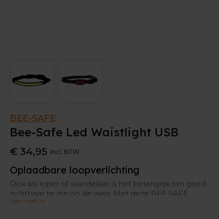
BEE-SAFE
Bee-Safe Led Waistlight USB
€ 34,95
Incl. BTW
Oplaadbare loopverlichting
Ook als loper of wandelaar is het belangrijk om goed
zichtbaar te zijn op de weg. Met deze BEE SAFE
Lees meer
heupverlichting ben je veilig.