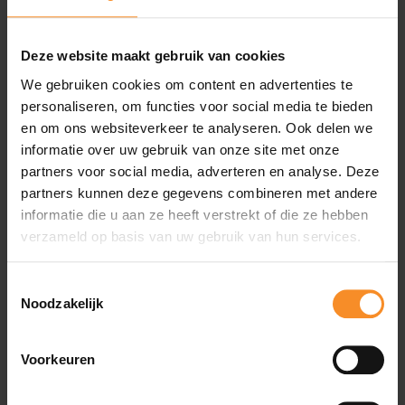
Deze website maakt gebruik van cookies
Specificaties
We gebruiken cookies om content en advertenties te
personaliseren, om functies voor social media te bieden
en om ons websiteverkeer te analyseren. Ook delen we
Batterijduur |
Tot 5 uur
informatie over uw gebruik van onze site met onze
Lichtsterkte |
250 lumen
partners voor social media, adverteren en analyse. Deze
partners kunnen deze gegevens combineren met andere
informatie die u aan ze heeft verstrekt of die ze hebben
verzameld op basis van uw gebruik van hun services.
Wat je misschien ook leuk vindt
Toestemmingsselectie
Noodzakelijk
Voorkeuren