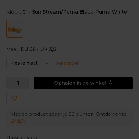
ondersteuning ervaart.
Kleur:
01 - Sun Stream/Puma Black-Puma White
De verwisselbare spikepunten geven grip op de
ondergrond.
Maat:
EU 36 - UK 3,5
Kies je maat
Maattabel
Ophalen in de winkel
Met dit product spaar je
89
punten. Ontdek onze
loyalty
Omschrijving