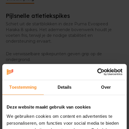
Pijlsnelle atletiekspikes
Schiet uit de startblokken in deze Puma Evospeed
Haraka 8 spikes. Het ademende bovenwerk houdt je
voeten fris, terwijl je de nodige stabiliteit en
ondersteuning ervaart.
De verwisselbare spikepunten geven grip op de
ondergrond.
Specificaties
Toestemming
Details
Over
Gewicht |
176g
Deze website maakt gebruik van cookies
We gebruiken cookies om content en advertenties te
personaliseren, om functies voor social media te bieden