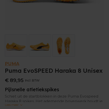
PUMA
Puma EvoSPEED Haraka 8 Unisex
€ 89,95
Incl. BTW
Pijlsnelle atletiekspikes
Schiet uit de startblokken in deze Puma Evospeed
Haraka 8 spikes. Het ademende bovenwerk houdt je
Lees meer
voeten fris, terwijl je de nodige stabiliteit en