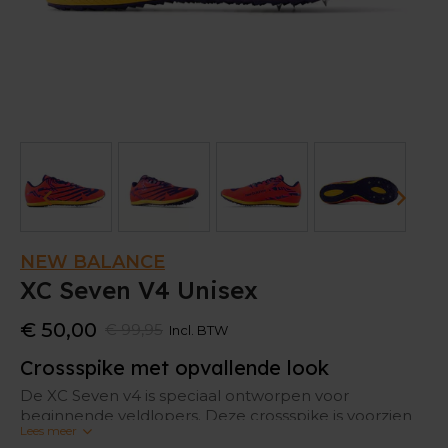
NEW BALANCE
XC Seven V4 Unisex
€ 50,00
€ 99,95
Incl. BTW
Crossspike met opvallende look
De XC Seven v4 is speciaal ontworpen voor
beginnende veldlopers. Deze crossspike is voorzien
Lees meer
van REVlite tussenzooldemping voor een