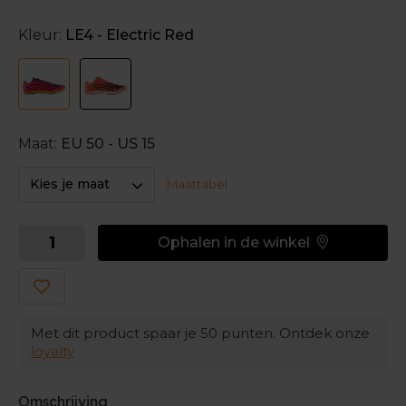
aangenaam comfort en een spikeplaat met 6 pinnen
voor grip en snelheid. De ideale combinatie dus.
Kleur:
LE4 - Electric Red
De traditionele tong- en kraagconstructie zorgt voor
een betrouwbare pasvorm, waar de vetersluiting
zorgt voor een perfect aansluitende pasvorm.
Maat:
EU 50 - US 15
Kies je maat
Maattabel
Ophalen in de winkel
Met dit product spaar je
50
punten. Ontdek onze
loyalty
Omschrijving