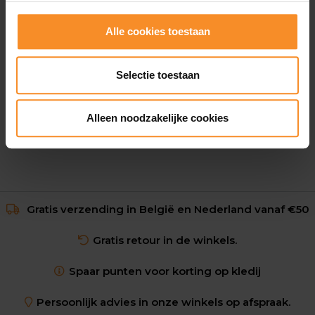
Alle cookies toestaan
NIKE
Nike Zoom Rival XC 6 Unisex
Selectie toestaan
€ 68.00
€ 84.95
Alleen noodzakelijke cookies
Gratis verzending in België en Nederland vanaf €50
Gratis retour in de winkels.
Spaar punten voor korting op kledij
Persoonlijk advies in onze winkels op afspraak.