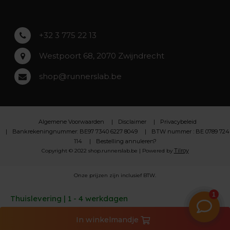
Lochristi
+32 3 775 22 13
Westpoort 68, 2070 Zwijndrecht
shop@runnerslab.be
Algemene Voorwaarden
Disclaimer
Privacybeleid
Bankrekeningnummer: BE97 7340 6227 8049
BTW nummer : BE 0789 724
114
Bestelling annuleren?
Tilroy
Copyright © 2022 shop.runnerslab.be | Powered by
Onze prijzen zijn inclusief BTW.
Thuislevering | 1 - 4 werkdagen
In
winkelmandje