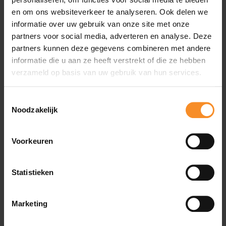
en om ons websiteverkeer te analyseren. Ook delen we
informatie over uw gebruik van onze site met onze
Wat je misschien ook leuk vindt
partners voor social media, adverteren en analyse. Deze
partners kunnen deze gegevens combineren met andere
- 20
informatie die u aan ze heeft verstrekt of die ze hebben
verzameld op basis van uw gebruik van hun services.
Toestemmingsselectie
Noodzakelijk
Voorkeuren
Statistieken
Marketing