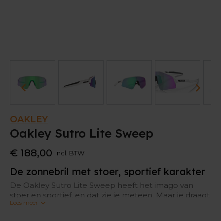
OAKLEY
Oakley Sutro Lite Sweep
€ 188,00
Incl. BTW
De zonnebril met stoer, sportief karakter
De Oakley Sutro Lite Sweep heeft het imago van
stoer en sportief, en dat zie je meteen. Maar je draagt
Lees meer
hem zeker niet alleen voor de show, want aan
functionaliteit ook geen gebrek.