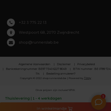
Lochristi
+32 3 775 22 13
Westpoort 68, 2070 Zwijndrecht
shop@runnerslab.be
Algemene Voorwaarden
Disclaimer
Privacybeleid
Bankrekeningnummer: BE97 7340 6227 8049
BTW nummer : BE 0789 724
114
Bestelling annuleren?
Tilroy
Copyright © 2022 shop.runnerslab.be | Powered by
Onze prijzen zijn inclusief BTW.
Thuislevering | 1 - 4 werkdagen
In
winkelmandje