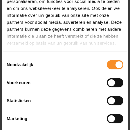
personaliseren, om functies voor social media te bieden
en om ons websiteverkeer te analyseren. Ook delen we
informatie over uw gebruik van onze site met onze
Wat je misschien ook leuk vindt
partners voor social media, adverteren en analyse. Deze
partners kunnen deze gegevens combineren met andere
informatie die u aan ze heeft verstrekt of die ze hebben
verzameld op basis van uw gebruik van hun services.
Toestemmingsselectie
Noodzakelijk
Voorkeuren
Statistieken
Marketing