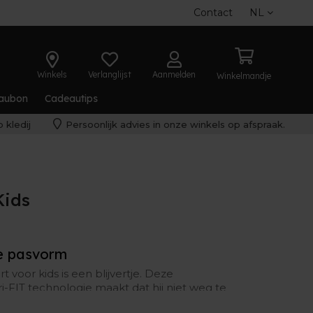
Contact
NL
Winkels
Verlanglijst
Aanmelden
Winkelmandje
aubon
Cadeautips
 kledij
Persoonlijk advies in onze winkels op afspraak.
Kids
e pasvorm
voor kids is een blijvertje. Deze
i-FIT technologie maakt dat hij niet weg te