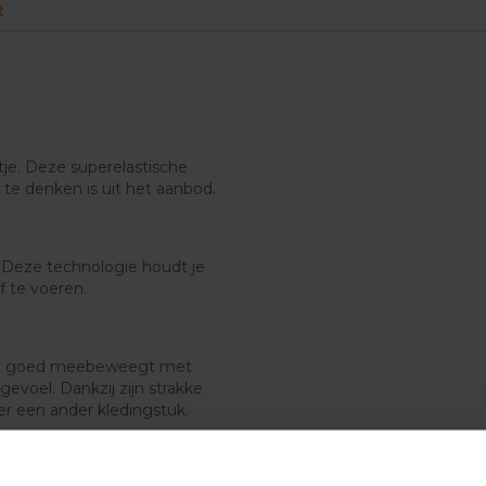
t
tje. Deze superelastische
 te denken is uit het aanbod.
. Deze technologie houdt je
f te voeren.
 het goed meebeweegt met
evoel. Dankzij zijn strakke
er een ander kledingstuk.