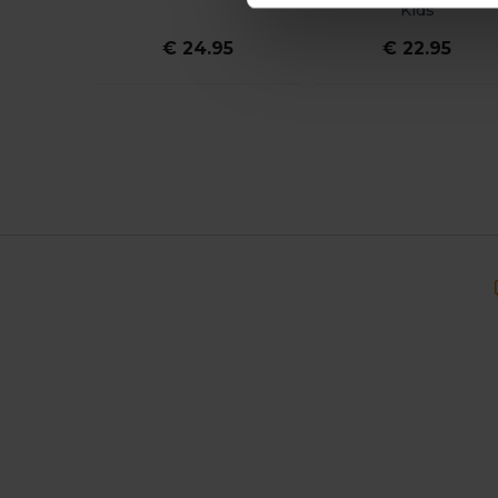
Kids
€ 24.95
€ 22.95