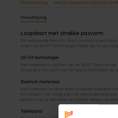
Omschrijving
Wat je misschien ook leuk vind
Omschrijving
Loopshort met strakke pasvorm
De vertrouwde Nike Pro Short voor kids is een blijver
short met Dri-FIT technologie maakt dat hij niet weg
Dri-Fit technologie
Het materiaal is voorzien van de Dri-FIT technologie
droog door het vocht van de huid te onttrekken en a
Elastisch materiaal
Het materiaal van deze short is rekbaar waardoor
het lichaam. Het zorgt ook voor een ondersteunend g
pasvorm kan je het zowel op zichzelf dragen, als ond
Tailleband