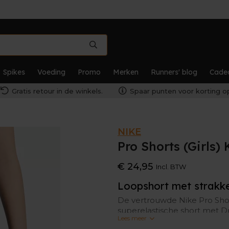
Spikes
Voeding
Promo
Merken
Runners' blog
Cade
Gratis retour in de winkels.
Spaar punten voor korting op
NIKE
Pro Shorts (Girls) 
€ 24,95
Incl. BTW
Loopshort met strakk
De vertrouwde Nike Pro Short 
superelastische short met Dr
Lees meer
denken is uit het aanbod.