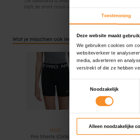
De tailleband is relatief breed en gemaakt van elasti
blijft de short mooi op zijn plaats zitten terwijl jij bew
Toestemming
Deze website maakt gebruik
Wat je misschien ook leuk vindt
We gebruiken cookies om cont
websiteverkeer te analyseren
media, adverteren en analys
verstrekt of die ze hebben v
Toestemmingsselectie
Noodzakelijk
Alleen noodzakelijke c
NIKE
NIKE
Pro Shorts (Girls) Kids
Dri-Fit Multi Short (Bo