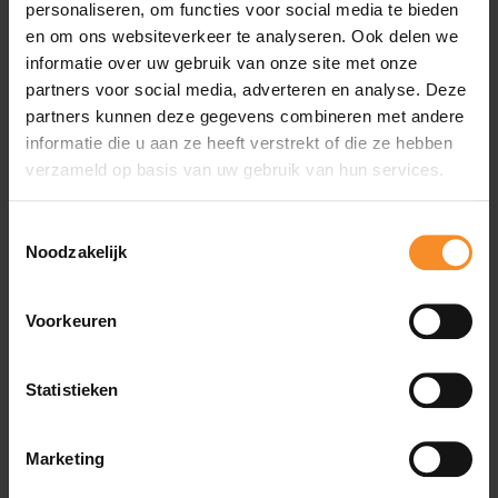
personaliseren, om functies voor social media te bieden
en om ons websiteverkeer te analyseren. Ook delen we
informatie over uw gebruik van onze site met onze
partners voor social media, adverteren en analyse. Deze
Wat je misschien ook leuk vindt
partners kunnen deze gegevens combineren met andere
informatie die u aan ze heeft verstrekt of die ze hebben
- 47
- 31
verzameld op basis van uw gebruik van hun services.
Toestemmingsselectie
Noodzakelijk
Voorkeuren
Statistieken
Marketing