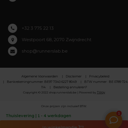
Asse
Lochristi
+32 3 775 22 13
Westpoort 68, 2070 Zwijndrecht
shop@runnerslab.be
Algemene Voorwaarden
Disclaimer
Privacybeleid
Bankrekeningnummer: BE97 7340 6227 8049
BTW nummer : BE 0789 724
114
Bestelling annuleren?
Tilroy
Copyright © 2022 shop.runnerslab.be | Powered by
Onze prijzen zijn inclusief BTW.
Thuislevering | 1 - 4 werkdagen
In
winkelmandje