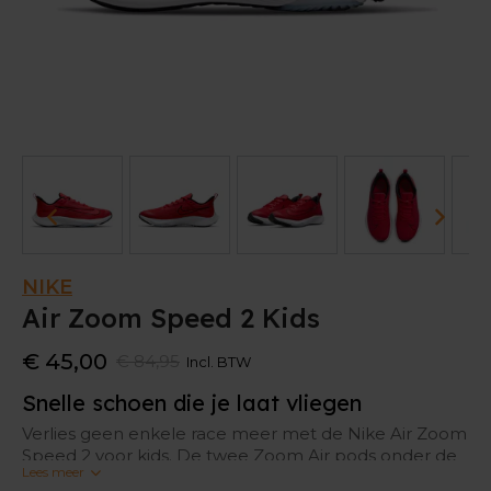
NIKE
Air Zoom Speed 2 Kids
€ 45,00
€ 84,95
Incl. BTW
Snelle schoen die je laat vliegen
Verlies geen enkele race meer met de Nike Air Zoom
Speed 2 voor kids. De twee Zoom Air pods onder de
Lees meer
voorvoet werken namelijk als een kleine veer zodat je