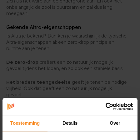
zich als het ware aan de ondergrond aan. En ook niet
onbelangrijk: de zool is duurzaam en zal dus lang
meegaan.
Gekende Altra-eigenschappen
Is Altra je bekend? Dan ken je waarschijnlijk de typische
Altra-eigenschappen al: een zero-drop principe en
ruimte aan je tenen.
De zero-drop
creëert een zo natuurlijk mogelijk
gevoel tijdens het lopen, en zo ook een stabiele basis.
Het bredere teengedeelte
geeft je tenen de nodige
vrijheid. Ook dat geeft een zo natuurlijk mogelijk
gevoel.
Toestemming
Details
Over
Specificaties