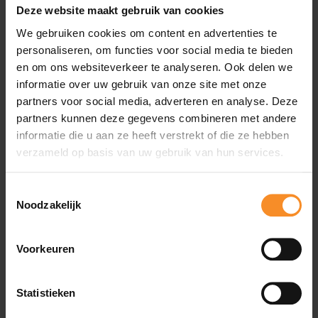
Deze website maakt gebruik van cookies
We gebruiken cookies om content en advertenties te
Demping |
personaliseren, om functies voor social media te bieden
en om ons websiteverkeer te analyseren. Ook delen we
informatie over uw gebruik van onze site met onze
partners voor social media, adverteren en analyse. Deze
partners kunnen deze gegevens combineren met andere
Ondersteuning |
informatie die u aan ze heeft verstrekt of die ze hebben
verzameld op basis van uw gebruik van hun services.
Altra schoenenhebben standaard een brede toebox.
Hiermee bieden ze op een passieve manier weerstand aan
Toestemmingsselectie
je voeten om je stappen te verbeteren, maar ze duwen je
Noodzakelijk
voeten niet in actief in een andere positie en zijn dus voor
eerder voor lopers met een neutraal looppatroon.
Voorkeuren
Gewicht |
327,7g
Statistieken