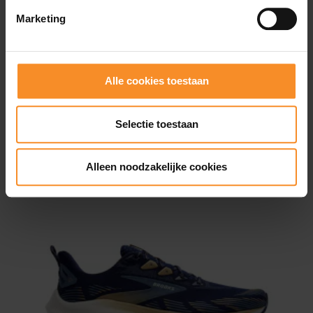
Drop |
0mm
Marketing
Waterdichtheid |
Niet waterdicht
Gebruik |
Trailrunnen, active walking
Alle cookies toestaan
Selectie toestaan
Wat je misschien ook leuk vindt
Alleen noodzakelijke cookies