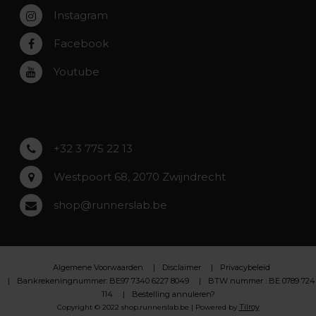
Contact
Instagram
Zwijndrecht
Rumst
Facebook
Roeselare
Youtube
Asse
Lochristi
+32 3 775 22 13
Westpoort 68, 2070 Zwijndrecht
shop@runnerslab.be
Algemene Voorwaarden
Disclaimer
Privacybeleid
Bankrekeningnummer: BE97 7340 6227 8049
BTW nummer : BE 0789 724
114
Bestelling annuleren?
Tilroy
Copyright © 2022 shop.runnerslab.be | Powered by