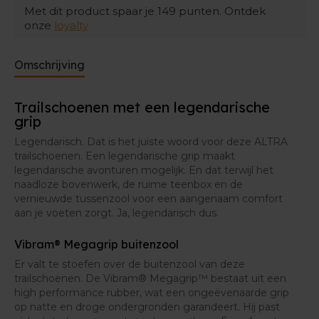
Met dit product spaar je
149
punten. Ontdek
onze
loyalty
De zero-drop
creëert een zo natuurlijk mogelijk
gevoel tijdens het lopen, en zo ook een stabiele basis.
Omschrijving
Het bredere teengedeelte
geeft je tenen de nodige
vrijheid. Ook dat geeft een zo natuurlijk mogelijk
Trailschoenen met een legendarische
gevoel.
grip
Legendarisch. Dat is het juiste woord voor deze ALTRA
trailschoenen. Een legendarische grip maakt
legendarische avonturen mogelijk. En dat terwijl het
naadloze bovenwerk, de ruime teenbox en de
vernieuwde tussenzool voor een aangenaam comfort
aan je voeten zorgt. Ja, legendarisch dus.
Vibram® Megagrip buitenzool
Er valt te stoefen over de buitenzool van deze
trailschoenen. De Vibram® Megagrip™ bestaat uit een
high performance rubber, wat een ongeëvenaarde grip
op natte en droge ondergronden garandeert. Hij past