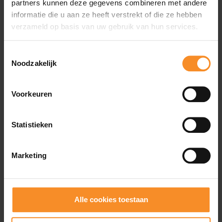
partners kunnen deze gegevens combineren met andere
informatie die u aan ze heeft verstrekt of die ze hebben
Reactiviteit |
verzameld op basis van uw gebruik van hun services.
De hoeveelheid 'bounce'.
Toestemmingsselectie
Gewicht |
300,5g
Noodzakelijk
Drop |
8mm (stack height: 36,5 - 28,5mm)
Voorkeuren
Gebruik |
Hybride - wanneer je asfalt en trail afwisselt
tijdens je loopje
Statistieken
Marketing
Wat je misschien ook leuk vindt
Alle cookies toestaan