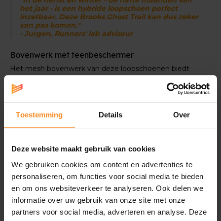
"In de herfst en winter - de natte maanden van
het jaar - is een hybride loopschoen perfect
inzetbaar. Deze Brooks Ghost Trail kan dus zeker
van pas komen."
- Jurgen, Runners' lab adviseur
Bovenwerk met teenbeschermer
Het mesh bovenwerk van deze loopschoenen biedt
een ademend vermogen, zodat je voeten fris blijven
aanvoelen. De teenbescherming vooraan is voorzien
voor de off-road obstakels zoals stenen of takken.
Toestemming
Details
Over
Deze website maakt gebruik van cookies
Specificaties
We gebruiken cookies om content en advertenties te
personaliseren, om functies voor social media te bieden
en om ons websiteverkeer te analyseren. Ook delen we
Ondersteuning |
informatie over uw gebruik van onze site met onze
partners voor social media, adverteren en analyse. Deze
Geen extra ondersteuningselementen.