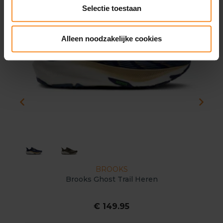
Selectie toestaan
Alleen noodzakelijke cookies
BROOKS
Brooks Ghost Trail Heren
€ 149.95