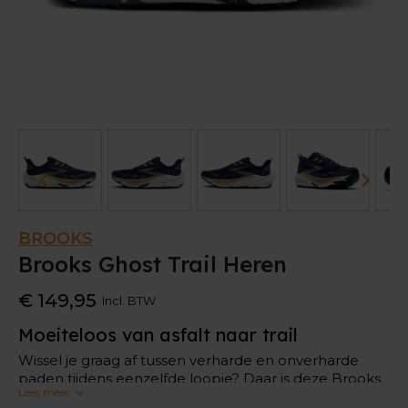
BROOKS
Brooks Ghost Trail Heren
€ 149,95
Incl. BTW
Moeiteloos van asfalt naar trail
Wissel je graag af tussen verharde en onverharde
paden tijdens eenzelfde loopje? Daar is deze Brooks
Lees meer
Ghost Trail ideaal voor.