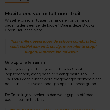
Bovenwerk met teenbeschermer
Moeiteloos van asfalt naar trail
Het mesh bovenwerk van deze loopschoenen biedt
een ademend vermogen, zodat je voeten fris blijven
Wissel je graag af tussen verharde en onverharde
aanvoelen. De teenbescherming vooraan is voorzien
paden tijdens eenzelfde loopje? Daar is deze Brooks
voor de off-road obstakels zoals stenen of takken.
Ghost Trail ideaal voor.
"Naar mijn gevoel loopt de schoen comfortabel,
voelt stabiel aan en is stevig, maar niet te stug."
- Jurgen, Runners' lab adviseur
Grip op alle terreinen
In vergelijking met de gewone Brooks Ghost
loopschoenen, kreeg deze een aangepaste zool. De
TrailTack Green rubber werd toegevoegd: hiermee biedt
deze Ghost Trail voldoende grip op natte ondergrond.
De 3mm lugs verzekeren dan weer grip op off-road
paden zoals in het bos.