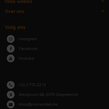
Bestellen & Betalen
Onze winkels
Verzending & Afhaling
Antwerpen
Over ons
Ruilen & Retourneren
Gent
Werking webshop
Veelgestelde vragen
Paal-Beringen
Volg ons
Werking winkels
Service, Garantie & Reparatie
Zaventem
Contact
Instagram
Zwijndrecht
Rumst
Facebook
Roeselare
Youtube
Asse
Lochristi
+32 3 775 22 13
Westpoort 68, 2070 Zwijndrecht
shop@runnerslab.be