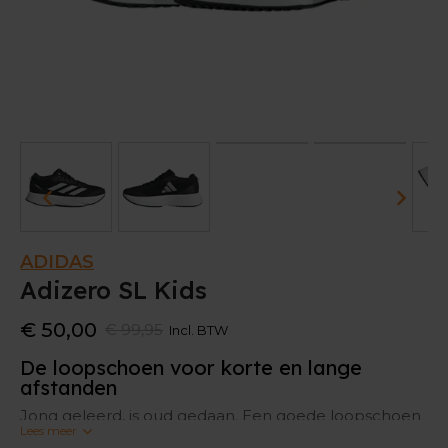
ADIDAS
Adizero SL Kids
€ 50,00
€ 99,95
Incl. BTW
De loopschoen voor korte en lange
afstanden
Jong geleerd, is oud gedaan. Een goede loopschoen
Lees meer
voor je kids is daarom essentieel. Deze adidas Adizero