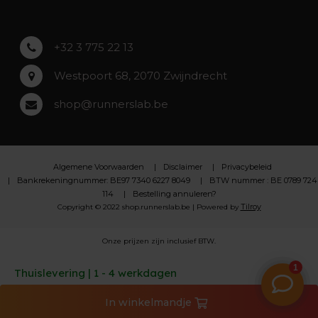
Lochristi
+32 3 775 22 13
Westpoort 68, 2070 Zwijndrecht
shop@runnerslab.be
Algemene Voorwaarden
Disclaimer
Privacybeleid
Bankrekeningnummer: BE97 7340 6227 8049
BTW nummer : BE 0789 724
114
Bestelling annuleren?
Tilroy
Copyright © 2022 shop.runnerslab.be | Powered by
Onze prijzen zijn inclusief BTW.
Thuislevering | 1 - 4 werkdagen
In
winkelmandje