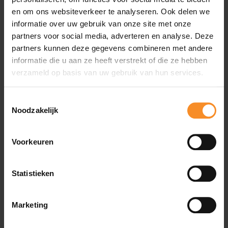
en om ons websiteverkeer te analyseren. Ook delen we
informatie over uw gebruik van onze site met onze
Wat je misschien ook leuk vindt
partners voor social media, adverteren en analyse. Deze
partners kunnen deze gegevens combineren met andere
- 47
- 31
informatie die u aan ze heeft verstrekt of die ze hebben
verzameld op basis van uw gebruik van hun services.
Toestemmingsselectie
Noodzakelijk
Voorkeuren
Statistieken
Marketing