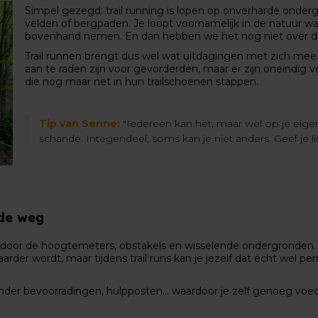
Simpel gezegd: trail running is lopen op onverharde onde
velden of bergpaden. Je loopt voornamelijk in de natuur wa
bovenhand nemen. En dan hebben we het nog niet over 
Trail runnen brengt dus wel wat uitdagingen met zich mee. T
aan te raden zijn voor gevorderden, maar er zijn oneindig ve
die nog maar net in hun trailschoenen stappen.
Tip van Senne:
"Iedereen kan het, maar wel op je eig
schande. Integendeel, soms kan je niet anders. Geef je l
 de weg
door de hoogtemeters, obstakels en wisselende ondergronden. 
er wordt, maar tijdens trail runs kan je jezelf dat écht wel per
 minder bevoorradingen, hulpposten... waardoor je zelf genoeg vo