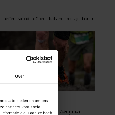
e oneffen trailpaden. Goede trailschoenen zijn daarom
Over
 media te bieden en om ons
ze partners voor social
fortabele manier tot aan de finish. Ademende,
nformatie die u aan ze heeft