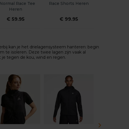
Normal Race Tee
Race Shorts Heren
NNormal Rac
Heren
Dame
€ 59.95
€ 99.95
€ 49.9
ierbij kan je het drielagensysteem hanteren: begin
om te isoleren. Deze twee lagen zijn vaak al
je tegen de kou, wind en regen.