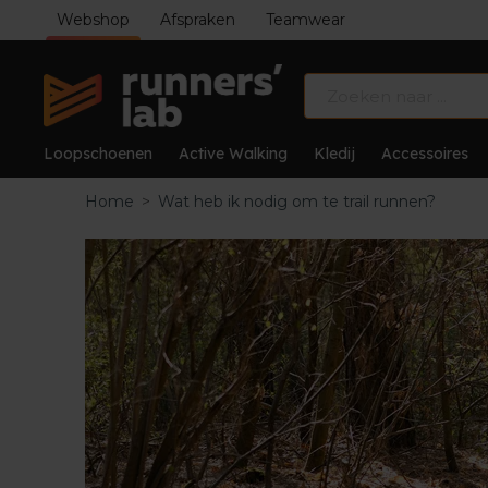
Webshop
Afspraken
Teamwear
Loopschoenen
Active Walking
Kledij
Accessoires
Home
>
Wat heb ik nodig om te trail runnen?