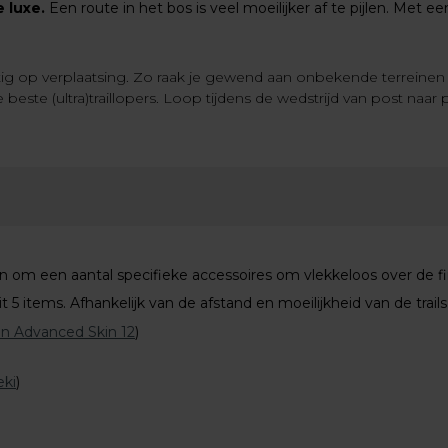
e luxe.
Een route in het bos is veel moeilijker af te pijlen. Met e
ig op verplaatsing. Zo raak je gewend aan onbekende terreinen 
este (ultra)traillopers. Loop tijdens de wedstrijd van post naar p
nen om een aantal specifieke accessoires om vlekkeloos over de 
t 5 items. Afhankelijk van de afstand en moeilijkheid van de trails
n Advanced Skin 12
)
eki
)