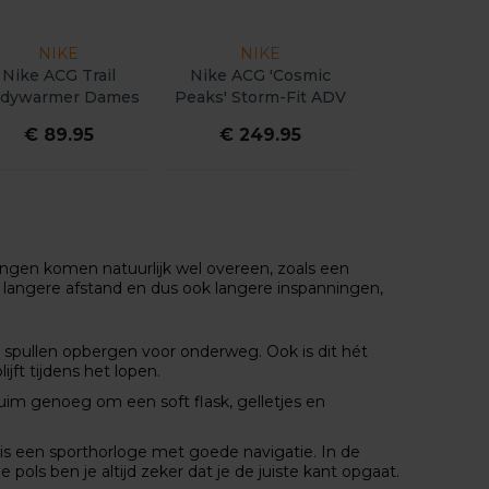
NIKE
NIKE
NIKE
Nike ACG Trail
Nike ACG 'Cosmic
Nike ACG Dri-
dywarmer Dames
Peaks' Storm-Fit ADV
Trail Tight H
Jacket Heren
Dame
€ 89.95
€ 249.95
€ 94.9
ingen komen natuurlijk wel overeen, zoals een
l langere afstand en dus ook langere inspanningen,
re spullen opbergen voor onderweg. Ook is dit hét
ijft tijdens het lopen.
 ruim genoeg om een soft flask, gelletjes en
 is een sporthorloge met goede navigatie. In de
pols ben je altijd zeker dat je de juiste kant opgaat.