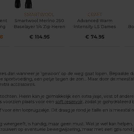
SMARTWOOL
CRAFT
ment
Smartwool Merino 250
Advanced Warm
ing
Baselayer 1/4 Zip Heren
Intensity LS Dames
Bo
48
€ 114.95
€ 74.95
soires dan wanneer je 'gewoon' op de weg gaat lopen. Bepaalde d
ere sportvoeding, een petje tegen de zon... Maar door de meesta
extra accessoires.
tochten. Hierin kan je gemakkelijk een extra jasje, vest of ande
 voorzien plaats voor een
soft reservoir
, zodat je gehydrateerd bl
 voor een looprugzakje. Dit draag je rond je taille en is meestal
lag weergeeft, is handig, maar geen must. Wat je wel kan helpen,
vertrouwen op eventuele bewegwijzering, maar met een gps rond je 