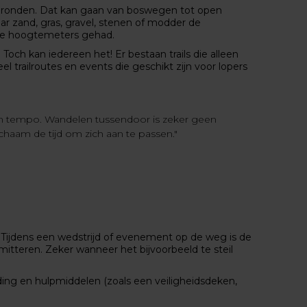
rgronden. Dat kan gaan van boswegen tot open
ar zand, gras, gravel, stenen of modder de
de hoogtemeters gehad.
och kan iedereen het! Er bestaan trails die alleen
el trailroutes en events die geschikt zijn voor lopers
en tempo. Wandelen tussendoor is zeker geen
ichaam de tijd om zich aan te passen."
Tijdens een wedstrijd of evenement op de weg is de
mitteren. Zeker wanneer het bijvoorbeeld te steil
eding en hulpmiddelen (zoals een veiligheidsdeken,