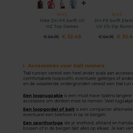
NIKE
NIKE
Nike Dri-Fit Swift UV
Dri-Fit Swift Ele
HZ Top Dames
UV 1/2-Zip Runn
Top Dames
€ 32.48
€ 32.
€ 64.95
€ 64.95
Accessoires voor trail runners
Trail runnen vereist een heel ander scala aan acces
comfortabele loopoutfit, eventuele gelletjes of and
en de wisselende ondergronden vereist een trail run 
Een looprugzakje
is een must-have tijdens langere 
accessoire om drinken mee te nemen. Veel rugzakjes
Een loopgordel of belt
is een compacter alternatief
eventueel een telefoon in op te bergen.
Een sporthorloge
die je snelheid, afstand en harts
bossen of in de bergen lijkt alles op elkaar. Je kan 