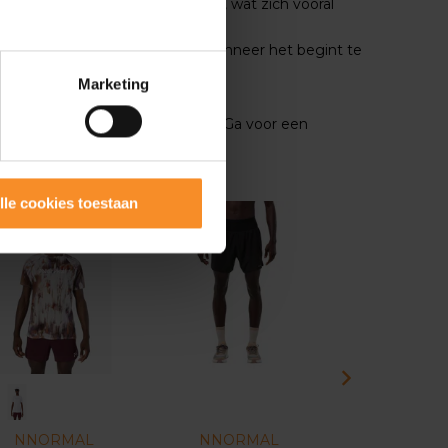
ledij, gericht op trail runners
, wat zich vooral
dens zijn trails. "Je weet nooit wanneer het begint te
Marketing
aar heb je nog veel onderscheid. Ga voor een
lle cookies toestaan
NNORMAL
NNORMAL
NNORM