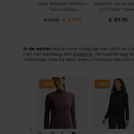
New Balance Athletics
Salomon Sense Ae
Tank Dames
in 1 Trail 5" Her
€ 27.97
€ 89.95
€ 39.95
In de winter
heb je meer nodig dan een short en t-sh
met een basislaag, een
baselayer
. Als tweede laag d
voldoende, maar bij wind, regen of sneeuw kan een 
- 50
- 50