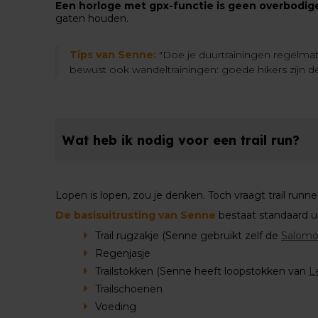
Een horloge met gpx-functie is geen overbodig
gaten houden.
Tips van Senne:
"Doe je duurtrainingen regelmat
bewust ook wandeltrainingen: goede hikers zijn de b
Wat heb ik nodig voor een trail run?
Lopen is lopen, zou je denken. Toch vraagt trail run
De basisuitrusting van Senne
bestaat standaard ui
Trail rugzakje (Senne gebruikt zelf de
Salomo
Regenjasje
Trailstokken (Senne heeft loopstokken van
L
Trailschoenen
Voeding