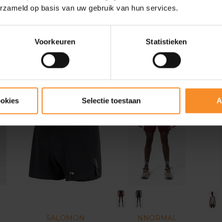
l blijft tijdens je zware inspanningen. Wel bestaat er
specifieke k
erzameld op basis van uw gebruik van hun services.
 je stokken.
weer. Al neemt
adviseur Senne
toch altijd een regenjasje mee tij
n ik een extra laagje appreciëren."
Voorkeuren
Statistieken
n een
shirt met korte mouwen
zijn de logische keuze. En ook d
ookies
Selectie toestaan
A
SALOMON
NNORMAL