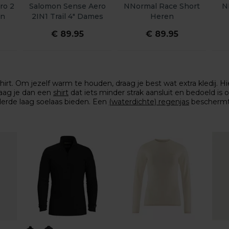
ro 2
Salomon Sense Aero
NNormal Race Short
N
en
2IN1 Trail 4" Dames
Heren
€ 89.95
€ 89.95
irt. Om jezelf warm te houden, draag je best wat extra kledij. H
raag je dan een
shirt
dat iets minder strak aansluit en bedoeld is 
derde laag soelaas bieden. Een
(waterdichte) regenjas
beschermt 