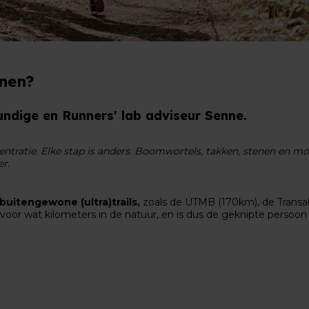
nnen?
undige en Runners' lab adviseur Senne.
entratie. Elke stap is anders. Boomwortels, takken, stenen en m
er.
buitengewone (ultra)trails,
zoals de UTMB (170km), de Transalp
 voor wat kilometers in de natuur, en is dus de geknipte persoon o