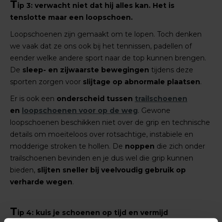
T
ip 3: verwacht niet dat hij alles kan. Het is
tenslotte maar een loopschoen.
Loopschoenen zijn gemaakt om te lopen. Toch denken
we vaak dat ze ons ook bij het tennissen, padellen of
eender welke andere sport naar de top kunnen brengen.
De
sleep- en zijwaarste bewegingen
tijdens deze
sporten zorgen voor
slijtage op abnormale plaatsen
.
Er is ook een
onderscheid tussen
trailschoenen
en
loopschoenen voor op de weg
. Gewone
loopschoenen beschikken niet over de grip en technische
details om moeiteloos over rotsachtige, instabiele en
modderige stroken te hollen. De
noppen
die zich onder
trailschoenen bevinden en je dus wel die grip kunnen
bieden,
slijten sneller bij veelvoudig gebruik op
verharde wegen
.
T
ip 4: kuis je schoenen op tijd en vermijd