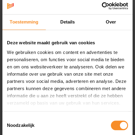
warmtebronnen.
Het
bovenwerk
van loopschoenen ging de jongste jaren
een evolutie door. De tendens van 'alles moet lichter en
Toestemming
Details
Over
sneller' werd doorgetrokken in het bovenwerk. Dat heeft
zeker zijn voordelen qua comfort, maar zorgt er ook voor
dat er al eens sneller een
scheurtje in het materiaal
Deze website maakt gebruik van cookies
komt. Alleszins, als je ze niet goed onderhoudt. Wanneer
We gebruiken cookies om content en advertenties te
je met liefde en zorg met je schoenen omspringt, valt de
personaliseren, om functies voor social media te bieden
schade allemaal wel mee.
en om ons websiteverkeer te analyseren. Ook delen we
Zijn je schoenen
vuil
? dan kan er
wrijving
ontstaan
informatie over uw gebruik van onze site met onze
tussen de vuile deeltjes en het materiaal, met scheurtjes
partners voor social media, adverteren en analyse. Deze
tot gevolg. Neem een
borstel en een emmer met
partners kunnen deze gegevens combineren met andere
water
om het vuil weg te wassen.
informatie die u aan ze heeft verstrekt of die ze hebben
verzameld op basis van uw gebruik van hun services.
Stop je loopschoenen vooral
niet in de wasmachine
en
leg ze
niet op een verwarming
. De warmte zal ervoor
zorgen dat de lijm loskomt en je schoenen sneller zullen
Toestemmingsselectie
Noodzakelijk
stukgaan. Je laat ze dus best op een natuurlijke manier
drogen, eventueel met een schoenendroger.