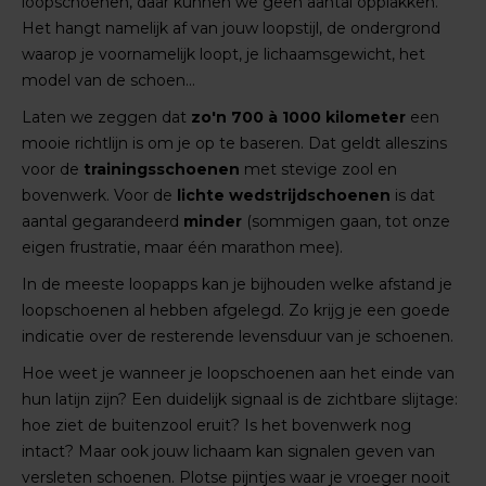
loopschoenen, daar kunnen we geen aantal opplakken.
Het hangt namelijk af van jouw loopstijl, de ondergrond
waarop je voornamelijk loopt, je lichaamsgewicht, het
model van de schoen...
Laten we zeggen dat
zo'n 700 à 1000 kilometer
een
mooie richtlijn is om je op te baseren. Dat geldt alleszins
voor de
trainingsschoenen
met stevige zool en
bovenwerk. Voor de
lichte wedstrijdschoenen
is dat
aantal gegarandeerd
minder
(sommigen gaan, tot onze
eigen frustratie, maar één marathon mee).
In de meeste loopapps kan je bijhouden welke afstand je
loopschoenen al hebben afgelegd. Zo krijg je een goede
indicatie over de resterende levensduur van je schoenen.
Hoe weet je wanneer je loopschoenen aan het einde van
hun latijn zijn? Een duidelijk signaal is de zichtbare slijtage:
hoe ziet de buitenzool eruit? Is het bovenwerk nog
intact? Maar ook jouw lichaam kan signalen geven van
versleten schoenen. Plotse pijntjes waar je vroeger nooit