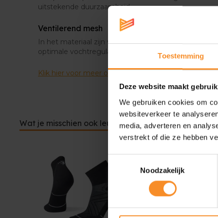
uitstekende duurzaamheid.
Ventilerend mesh
In het materiaal zijn ventilatiezones voorzien. Hierd
optimale vochtregulatie en is het ademend vermog
Toestemming
Klik hier voor meer over Smartwool.
Deze website maakt gebruik
We gebruiken cookies om cont
websiteverkeer te analyseren
Wat je misschien ook leuk vindt
media, adverteren en analys
verstrekt of die ze hebben v
Toestemmingsselectie
Noodzakelijk