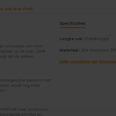
en ook leuk vindt
Specificaties
l
Lengte sok
| Enkelhoogte
zijn ontworpen om meer
Materiaal
| 56% Merinowol, 39
laatsen op de voet. Denk
orgt dat de sokken
▸Alle voordelen van Smartw
estatiegerichte pasvorm met
svorm wordt nog extra
en.
iemethode waar Smartwool
itzonderlijk comfort en