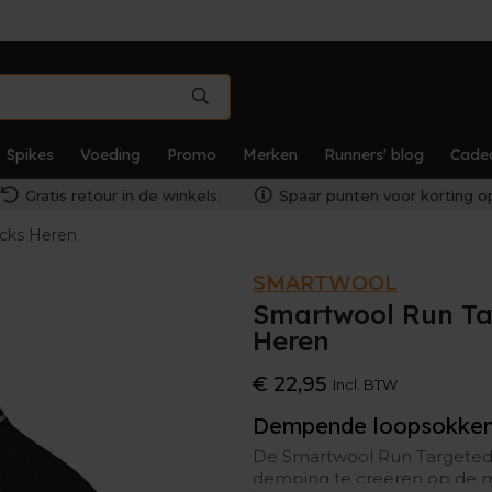
Spikes
Voeding
Promo
Merken
Runners' blog
Cade
Gratis retour in de winkels.
Spaar punten voor korting op
ocks Heren
SMARTWOOL
Smartwool Run Ta
Heren
€ 22,95
Incl. BTW
Dempende loopsokken
De Smartwool Run Targeted
demping te creëren op de m