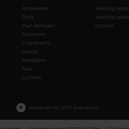
Antwerpen
Werking webs
Gent
Werking winke
Paal-Beringen
Contact
Zaventem
Zwijndrecht
Rumst
Roeselare
Asse
Lochristi
Westpoort 68, 2070 Zwijndrecht
Privacybeleid
Bankrekeningnummer: BE97 7340 6227 8049
BTW nummer :