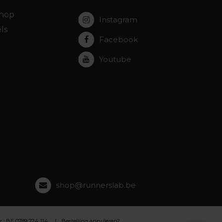
hop
Instagram
ls
Facebook
Youtube
shop@runnerslab.be
 BE 0789 724 114
Bestelling annuleren?