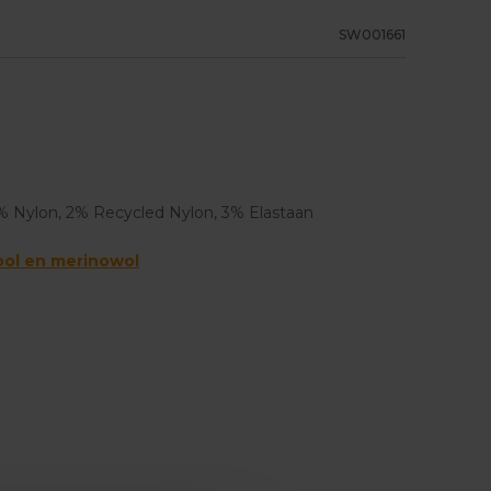
SW001661
% Nylon, 2% Recycled Nylon, 3% Elastaan
ool en merinowol