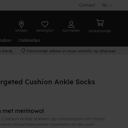
Contact
NL
Winkels
Verlanglijst
Aanmelden
Winkelmandje
aubon
Cadeautips
 kledij
Persoonlijk advies in onze winkels op afspraak.
rgeted Cushion Ankle Socks
 met merinowol
 Cushion Ankle sokken zijn ontworpen om meer
eest impactgevoelige plaatsen op de voet.