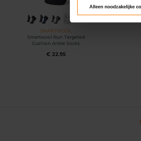
Alleen noodzakelijke c
SMARTWOOL
Smartwool Run Targeted
Cushion Ankle Socks
Heren
€ 22.95