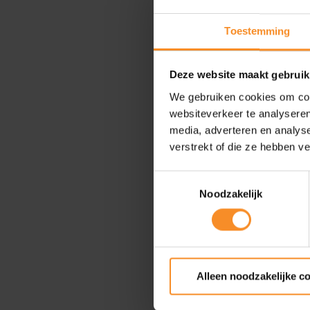
Toestemming
Deze website maakt gebruik
We gebruiken cookies om cont
websiteverkeer te analyseren
media, adverteren en analys
verstrekt of die ze hebben v
Toestemmingsselectie
Noodzakelijk
Alleen noodzakelijke c