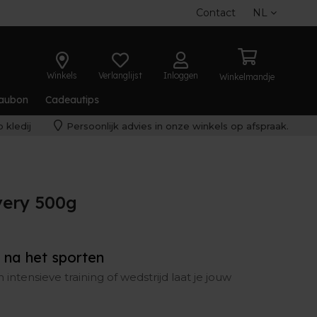
Contact
NL
Winkels
Verlanglijst
Inloggen
Winkelmandje
aubon
Cadeautips
 kledij
Persoonlijk advies in onze winkels op afspraak.
ery 500g
 na het sporten
ntensieve training of wedstrijd laat je jouw