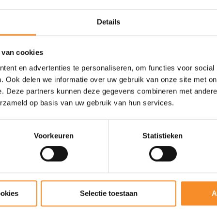
Iodine
Details
Natrium
L-Leucine
 van cookies
ent en advertenties te personaliseren, om functies voor social
. Ook delen we informatie over uw gebruik van onze site met on
Ingrediënten |
Soja
-eiwitiso
e. Deze partners kunnen deze gegevens combineren met andere i
Natriumchloride, Kleurstof (Bie
erzameld op basis van uw gebruik van hun services.
Mineralenmengsel (Vitamine C, 
Pantotheenzuur, Vitamine B6, V
Biotine, Vitamine B12), Verdik
Voorkeuren
Statistieken
Allergenen |
Soja.
Portiegrootte
| 50g
Bewaaradvies
| Koel en droo
ookies
Selectie toestaan
A
Gebruik |
Meng 50g (2 schepj