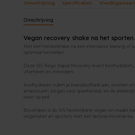
Omschrijving
Specificaties
Voedingswaar
Omschrijving
Vegan recovery shake na het sporte
Met een herstelshake na een intensieve training of we
optimaal herstellen.
Deze SIS Rego Rapid Recovery levert koolhydraten, 
vitaminen en mineralen.
Koolhydraten vullen je brandstoftank aan, eiwitten e
aminozuren zorgen voor spierherstel, en de elektrol
weer op peil.
Bovendien is de SIS hersteldrank vegan en maakt h
veganisten en sporters met een lactose-intolerantie.