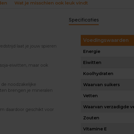
den
Wat je misschien ook leuk vindt
Specificaties
n
Voedingswaarden
dstrijd laat je jouw spieren
Energie
Eiwitten
soja-eiwitten, maar ook
Koolhydraten
n de noodzakelijke
Waarvan suikers
yten brengen je mineralen
Vetten
Waarvan verzadigde v
em daardoor geschikt voor
Zouten
Vitamine E