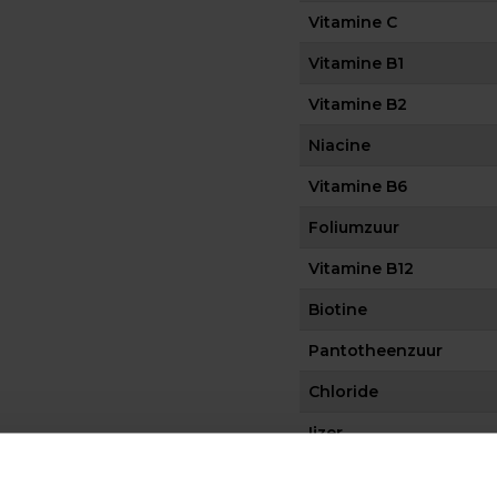
Vitamine C
Vitamine B1
Vitamine B2
Niacine
Vitamine B6
Foliumzuur
Vitamine B12
Biotine
Pantotheenzuur
Chloride
Ijzer
Zink