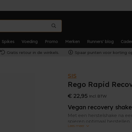
Spikes
Voeding
Promo
Merken
Runners' blog
Cade
Gratis retour in de winkels.
Spaar punten voor korting op
SIS
Rego Rapid Recov
€ 22,95
Incl. BTW
Vegan recovery shake
Met een herstelshake na een i
spieren optimaal herstellen.
Lees meer