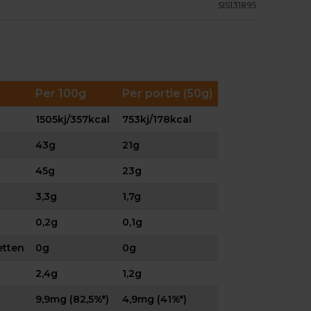
SIS131895
Per 100g
Per portie (50g)
1505kj/357kcal
753kj/178kcal
43g
21g
45g
23g
3,3g
1,7g
0,2g
0,1g
etten
0g
0g
2,4g
1,2g
9,9mg (82,5%*)
4,9mg (41%*)