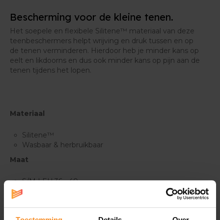
Bescherming voor de kleine tenen.
Het soepele en flexibele Silitene™ materiaal van deze
teenbeschermers helpt wrijving en druk tussen en op
de tenen verminderen. Hierdoor heb je minder kans op
eelt en likdoorns en dus ook minder kans op pijn aan de
tenen tijdens het lopen.
Materiaal
Silitene™
Wasbaar & herbruikbaar
Maat
S/M | EU 36 - 40
L/XL | EU 41 - 47
Inhoud
| 4 wraps per verpakking
Toestemming
Details
Over