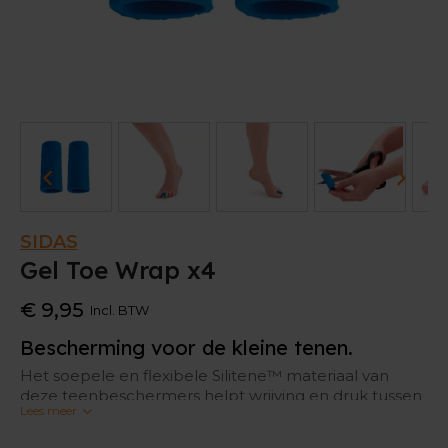
SIDAS
Gel Toe Wrap x4
€ 9,95
Incl. BTW
Bescherming voor de kleine tenen.
Het soepele en flexibele Silitene™ materiaal van
deze teenbeschermers helpt wrijving en druk tussen
Lees meer
en op de tenen verminderen. Hierdoor heb je minder
kans op eelt en likdoorns en dus ook minder kans op