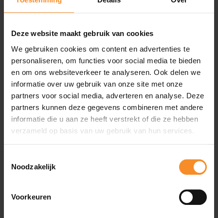
Specificaties
Deze website maakt gebruik van cookies
We gebruiken cookies om content en advertenties te
Schoenmaat
Grote
Kleine
personaliseren, om functies voor social media te bieden
Middentenen
(EU)
teen
teen
en om ons websiteverkeer te analyseren. Ook delen we
36-39
S/M
XS
XS
informatie over uw gebruik van onze site met onze
40-46
L/XL
S/M
XS
partners voor social media, adverteren en analyse. Deze
partners kunnen deze gegevens combineren met andere
informatie die u aan ze heeft verstrekt of die ze hebben
verzameld op basis van uw gebruik van hun services.
Wat je misschien ook leuk vindt
Toestemmingsselectie
Noodzakelijk
Voorkeuren