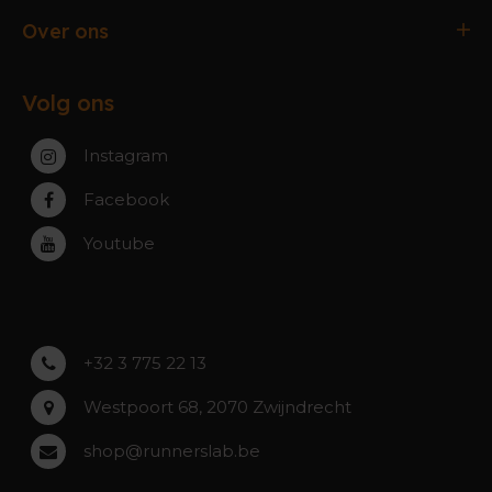
Verzending & Afhaling
Antwerpen
Over ons
Ruilen & Retourneren
Gent
Werking webshop
Veelgestelde vragen
Paal-Beringen
Volg ons
Werking winkels
Service, Garantie & Reparatie
Zaventem
Contact
Instagram
Zwijndrecht
Rumst
Facebook
Roeselare
Youtube
Asse
Lochristi
+32 3 775 22 13
Westpoort 68, 2070 Zwijndrecht
shop@runnerslab.be