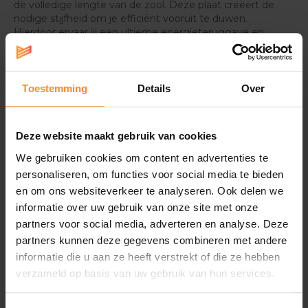
de volledige lengte van de zool. Deze plaat creëert de
nodige stijfheid om je efficiënt vooruit te duwen.
Hierdoor ervaar jij een ultieme energieteruggave en
dus een topsnelheid.
Vooruitduwend gevoel
Toestemming
Details
Over
Voeg aan al het bovengenoemde nog de speedroll-
technologie toe, en je krijgt een voortstuwing om U
tegen te zeggen. De zachte hielkap en een
Deze website maakt gebruik van cookies
geïntegreerde tong maken het comfort bovendien
volledig af.
We gebruiken cookies om content en advertenties te
personaliseren, om functies voor social media te bieden
en om ons websiteverkeer te analyseren. Ook delen we
informatie over uw gebruik van onze site met onze
Specificaties
partners voor social media, adverteren en analyse. Deze
partners kunnen deze gegevens combineren met andere
Drop |
8mm
informatie die u aan ze heeft verstrekt of die ze hebben
verzameld op basis van uw gebruik van hun services.
Gewicht |
185g