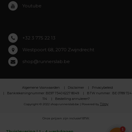
Roeselare
Youtube
Asse
Lochristi
+32 3 775 22 13
Westpoort 68, 2070 Zwijndrecht
shop@runnerslab.be
Algemene Voorwaarden
Disclaimer
Privacybeleid
Bankrekeningnummer: BE97 7340 6227 8049
BTW nummer : BE 0789 724
114
Bestelling annuleren?
Tilroy
Copyright © 2022 shop.runnerslab.be | Powered by
Onze prijzen zijn inclusief BTW.
Thuislevering | 1 - 4 werkdagen