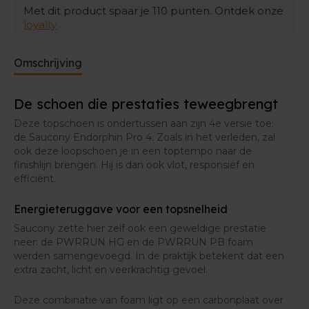
Voeg aan al het bovengenoemde nog de speedroll-
Met dit product spaar je
110
punten. Ontdek onze
technologie toe, en je krijgt een voortstuwing om U
loyalty
tegen te zeggen. De zachte hielkap en een
geïntegreerde tong maken het comfort bovendien
volledig af.
Omschrijving
De schoen die prestaties teweegbrengt
Deze topschoen is ondertussen aan zijn 4e versie toe:
de Saucony Endorphin Pro 4. Zoals in het verleden, zal
ook deze loopschoen je in een toptempo naar de
finishlijn brengen. Hij is dan ook vlot, responsief en
efficiënt.
Energieteruggave voor een topsnelheid
Saucony zette hier zelf ook een geweldige prestatie
neer: de PWRRUN HG en de PWRRUN PB foam
werden samengevoegd. In de praktijk betekent dat een
extra zacht, licht en veerkrachtig gevoel.
Deze combinatie van foam ligt op een carbonplaat over