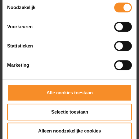
Toestemmingsselectie
Type loopschoenen |
Wedstrijdschoenen
Noodzakelijk
Voorkeuren
Wat je misschien ook leuk vindt
Statistieken
- 50
- 5
Marketing
Alle cookies toestaan
Selectie toestaan
Alleen noodzakelijke cookies