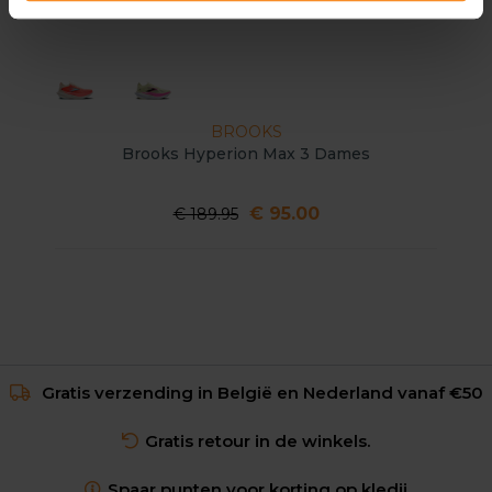
BROOKS
Brooks Hyperion Max 3 Dames
€ 95.00
€ 189.95
Gratis verzending in België en Nederland vanaf €50
Gratis retour in de winkels.
Spaar punten voor korting op kledij