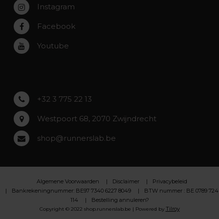
Instagram
Zwijndrecht
Rumst
Facebook
Roeselare
Youtube
Asse
Lochristi
+32 3 775 22 13
Westpoort 68, 2070 Zwijndrecht
shop@runnerslab.be
Algemene Voorwaarden
Disclaimer
Privacybeleid
Bankrekeningnummer: BE97 7340 6227 8049
BTW nummer : BE 0789 724
114
Bestelling annuleren?
Tilroy
Copyright © 2022 shop.runnerslab.be | Powered by