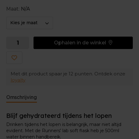
Een simpele manier om je soft flask te onderhouden,
Maat:
N/A
is hem te vullen met water en zeep. Schud er goed
mee en laat wat water door het mondstuk spuiten.
Kies je maat
Voor een grondigere kuisbeurt raden we de
Hydrapak Cleaning Kit
aan: een borsteltje waarmee
Ophalen in de winkel
je dieper in de soft flask geraakt om alle residu weg te
krijgen.
Voor een echte
gebruik je de
deep clean
Camelbak Cleaning Tabs
. Hiermee worden vreemde
Met dit product spaar je
12
punten. Ontdek onze
nasmaakjes weggespoeld en wordt je soft flask weer
loyalty
als nieuw.
Omschrijving
Blijf gehydrateerd tijdens het lopen
Drinken tijdens het lopen is belangrijk, maar niet altijd
evident. Met de Runners' lab soft flask heb je 500ml
water binnen handbereik.