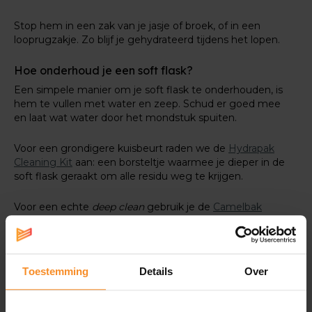
Stop hem in een zak van je jasje of broek, of in een
looprugzakje. Zo blijf je gehydrateerd tijdens het lopen.
Hoe onderhoud je een soft flask?
Een simpele manier om je soft flask te onderhouden, is
hem te vullen met water en zeep. Schud er goed mee
en laat wat water door het mondstuk spuiten.
Voor een grondigere kuisbeurt raden we de
Hydrapak
Cleaning Kit
aan: een borsteltje waarmee je dieper in de
soft flask geraakt om alle residu weg te krijgen.
Voor een echte
deep clean
gebruik je de
Camelbak
Cleaning Tabs
. Hiermee worden vreemde nasmaakjes
weggespoeld en wordt je soft flask weer als nieuw.
Toestemming
Details
Over
Specificaties