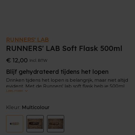
RUNNERS' LAB
RUNNERS' LAB Soft Flask 500ml
€ 12,00
Incl. BTW
Blijf gehydrateerd tijdens het lopen
Drinken tijdens het lopen is belangrijk, maar niet altijd
evident. Met de Runners' lab soft flask heb je 500ml
Lees meer
water binnen handbereik.
Stop hem in een zak van je jasje of broek, of in een
Kleur:
Multicolour
looprugzakje. Zo blijf je gehydrateerd tijdens het
lopen.
Hoe onderhoud je een soft flask?