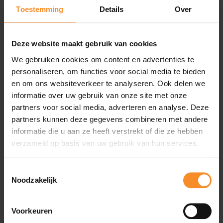
de rug volgen de natuurlijke lijnen van je lichaam. Zo
Toestemming
Details
Over
kan je rekken, klimmen, stappen en vrij bewegen zo
veel je maar wil.
Deze website maakt gebruik van cookies
We gebruiken cookies om content en advertenties te
Specificaties
personaliseren, om functies voor social media te bieden
en om ons websiteverkeer te analyseren. Ook delen we
informatie over uw gebruik van onze site met onze
Materiaal |
Body: 77% polyester, 23% elastaan. Voering
partners voor social media, adverteren en analyse. Deze
vlakken: 62% polyester, 28% elastaan. Voering inzetstuk:
66% polyester, 24% elastaan.
partners kunnen deze gegevens combineren met andere
informatie die u aan ze heeft verstrekt of die ze hebben
verzameld op basis van uw gebruik van hun services.
Wat je misschien ook leuk vindt
Toestemmingsselectie
Noodzakelijk
Voorkeuren