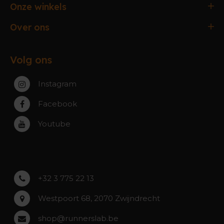
Bestellen & Betalen
Onze winkels
Verzending & Afhaling
Antwerpen
Over ons
Ruilen & Retourneren
Gent
Werking webshop
Veelgestelde vragen
Paal-Beringen
Volg ons
Werking winkels
Service, Garantie & Reparatie
Zaventem
Contact
Instagram
Zwijndrecht
Rumst
Facebook
Roeselare
Youtube
Asse
Lochristi
+32 3 775 22 13
Westpoort 68, 2070 Zwijndrecht
shop@runnerslab.be