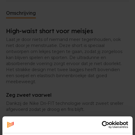
Omschrijving
High-waist short voor meisjes
Laat je door niets of niemand meer tegenhouden, ook
niet door je menstruatie. Deze short is speciaal
ontworpen om lekjes tegen te gaan, zodat jij zorgeloos
kan blijven spelen en sporten. De ultradunne en
absorberende voering zorgt ervoor dat je niet doorlekt.
Het strakke design met twee laagjes heeft bovendien
een soepel en elastisch binnenbroekje dat goed
meebeweegt.
Zeg zweet vaarwel
Dankzij de Nike Dri-FIT technologie wordt zweet sneller
afgevoerd zodat je droog en fris blijft.
Comfortabel sporten en spelen
De hoge, elastische tailleband en het V-vormige vlak op