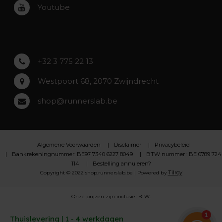
Youtube
Asse
Lochristi
+32 3 775 22 13
Westpoort 68, 2070 Zwijndrecht
shop@runnerslab.be
Algemene Voorwaarden
Disclaimer
Privacybeleid
Bankrekeningnummer: BE97 7340 6227 8049
BTW nummer : BE 0789 724
114
Bestelling annuleren?
Tilroy
Copyright © 2022 shop.runnerslab.be | Powered by
Onze prijzen zijn inclusief BTW.
Thuislevering | 1 - 4 werkdagen