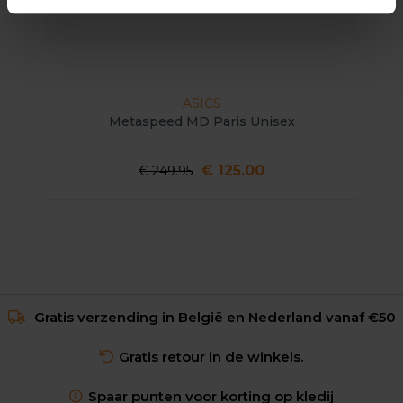
ASICS
Metaspeed MD Paris Unisex
€ 125.00
€ 249.95
Gratis verzending in België en Nederland vanaf €50
Gratis retour in de winkels.
Spaar punten voor korting op kledij