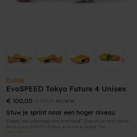
PUMA
EvoSPEED Tokyo Future 4 Unisex
€ 100,00
€ 199,95
Incl. BTW
Stuw je sprint naar een hoger niveau
Draait het allemaal om snelheid? Dan zit je met deze
Puma evoSPEED Tokyo Future 4 goed. De
Lees meer
koolstofvezelplaat die intern langs de onderkant van