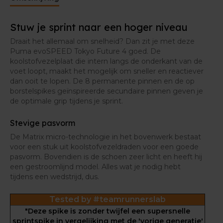
spring-effect. Het voelt bijna alsof je geen schoen
aan hebt. Ik heb zelfs de indruk dat ik met deze
spikes een hogere frequentie haal dan met mijn
Stuw je sprint naar een hoger niveau
andere modellen. Kortom: de ideale spike voor
atleten die net dat tikkeltje meer zoeken."
Draait het allemaal om snelheid? Dan zit je met deze
Puma evoSPEED Tokyo Future 4 goed. De
koolstofvezelplaat die intern langs de onderkant van de
voet loopt, maakt het mogelijk om sneller en reactiever
dan ooit te lopen. De 8 permanente pinnen en de op
borstelspikes geïnspireerde secundaire pinnen geven je
de optimale grip tijdens je sprint.
Stevige pasvorm
De Matrix micro-technologie in het bovenwerk bestaat
voor een stuk uit koolstofvezeldraden voor een goede
pasvorm. Bovendien is de schoen zeer licht en heeft hij
een gestroomlijnd model. Alles wat je nodig hebt
tijdens een wedstrijd, dus.
Tested by #teamrunnerslab
"Deze spike is zonder twijfel een supersnelle
sprintspike in vergelijking met de 'vorige generatie'