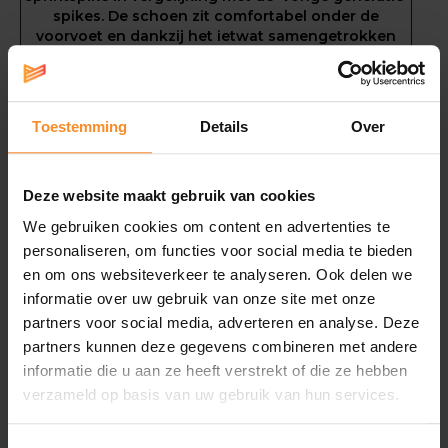
spikes. De schoen zit comfortabel onder de
voorvoet en dankzij het ietwat samengetrokken
bovenwerk sluit hij mooi aan rond mijn smalle
voeten. De carbonplaat over de volledige lengte
geeft een dynamisch en direct gevoel en biedt een
waar spring-effect. Het voelt bijna alsof je geen
Toestemming
Details
Over
schoen aan hebt. Ik heb zelfs de indruk dat ik met
deze spikes een hogere frequentie haal dan met
mijn andere modellen. Kortom: de ideale spike voor
Deze website maakt gebruik van cookies
atleten die net dat tikkeltje meer zoeken."
We gebruiken cookies om content en advertenties te
personaliseren, om functies voor social media te bieden
en om ons websiteverkeer te analyseren. Ook delen we
informatie over uw gebruik van onze site met onze
Specificaties
partners voor social media, adverteren en analyse. Deze
partners kunnen deze gegevens combineren met andere
Materiaal |
Koolstofvezelprofielen
informatie die u aan ze heeft verstrekt of die ze hebben
verzameld op basis van uw gebruik van hun services.
Interne koolstofvezelplaat met tweevingerontwerp
8 permanente pinnen voor een lichtgewicht grip