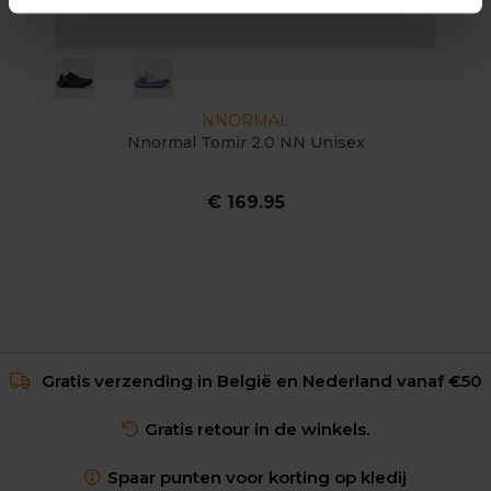
NNORMAL
Nnormal Tomir 2.0 NN Unisex
€ 169.95
Gratis verzending in België en Nederland vanaf €50
Gratis retour in de winkels.
Spaar punten voor korting op kledij