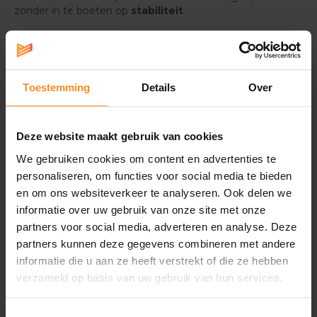
zonder in te boeten op
stabiliteit
.
Duurzaam bovenwerk
Het bovenwerk van de schoen is een mix van polyester
en TPE. Wat dat betekent? Een uitstekende resistentie
Toestemming
Details
Over
tegen haken, uitsteeksels en scherpe objecten op de
weg.
Daarnaast werd het bovenwerk vakkundig aan de zool
Deze website maakt gebruik van cookies
gestikt, waardoor het
steviger
aangehecht werd en
We gebruiken cookies om content en advertenties te
dus langer meegaat.
personaliseren, om functies voor social media te bieden
en om ons websiteverkeer te analyseren. Ook delen we
Tot slot zorgt het asymmetrische vetersysteem
voor
meer ondersteuning
en
vermijdt het pijnlijke
informatie over uw gebruik van onze site met onze
drukpunten
.
partners voor social media, adverteren en analyse. Deze
partners kunnen deze gegevens combineren met andere
Licht in gewicht en dempend
informatie die u aan ze heeft verstrekt of die ze hebben
Om jouw comfort te verhogen, biedt de EVA
verzameld op basis van uw gebruik van hun services.
tussenzool een
beschermende demping
aan je
voeten. Ook is deze zool
licht van gewicht
, zodat jij
minder moet meedragen aan je voeten.
Toestemmingsselectie