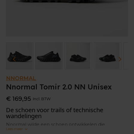
NNORMAL
Nnormal Tomir 2.0 NN Unisex
€ 169,95
Incl. BTW
De schoen voor trails of technische
wandelingen
Nnormal wilde een schoen ontwikkelen die
Lees meer
duurzaam, stevig, perfect passend en gripvol is. En