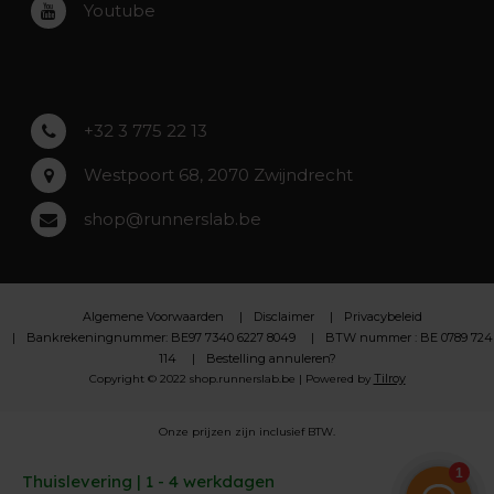
Youtube
Asse
Lochristi
+32 3 775 22 13
Westpoort 68, 2070 Zwijndrecht
shop@runnerslab.be
Algemene Voorwaarden
Disclaimer
Privacybeleid
Bankrekeningnummer: BE97 7340 6227 8049
BTW nummer : BE 0789 724
114
Bestelling annuleren?
Tilroy
Copyright © 2022 shop.runnerslab.be | Powered by
Onze prijzen zijn inclusief BTW.
Thuislevering | 1 - 4 werkdagen