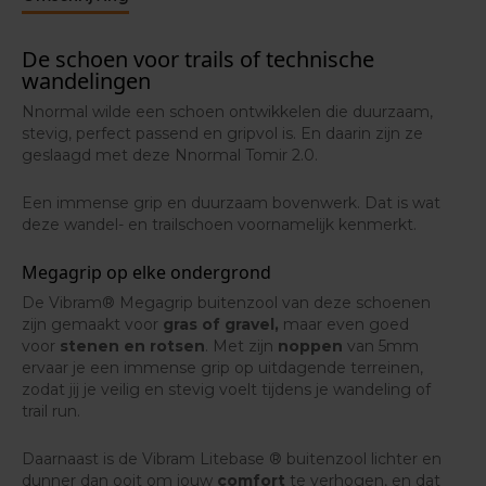
uitstekende resistentie tegen haken, uitsteeksels en
scherpe objecten op de weg.
De schoen voor trails of technische
wandelingen
Daarnaast werd het bovenwerk vakkundig aan de
zool gestikt, waardoor het
steviger
aangehecht werd
Nnormal wilde een schoen ontwikkelen die duurzaam,
en dus langer meegaat.
stevig, perfect passend en gripvol is. En daarin zijn ze
geslaagd met deze Nnormal Tomir 2.0.
Tot slot zorgt het asymmetrische vetersysteem
voor
meer ondersteuning
en
vermijdt het pijnlijke
Een immense grip en duurzaam bovenwerk. Dat is wat
drukpunten
.
deze wandel- en trailschoen voornamelijk kenmerkt.
Licht in gewicht en dempend
Megagrip op elke ondergrond
Om jouw comfort te verhogen, biedt de EVA
De Vibram® Megagrip buitenzool van deze schoenen
tussenzool een
beschermende demping
aan je
zijn gemaakt voor
gras of gravel,
maar even goed
voeten. Ook is deze zool
licht van gewicht
, zodat jij
voor
stenen en rotsen
. Met zijn
noppen
van 5mm
minder moet meedragen aan je voeten.
ervaar je een immense grip op uitdagende terreinen,
zodat jij je veilig en stevig voelt tijdens je wandeling of
trail run.
Daarnaast is de Vibram Litebase ® buitenzool lichter en
dunner dan ooit om jouw
comfort
te verhogen, en dat