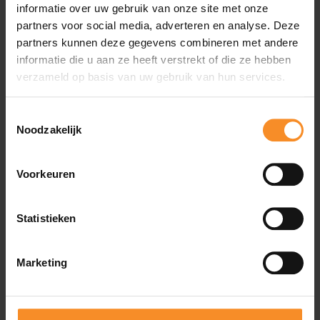
informatie over uw gebruik van onze site met onze
Demping |
partners voor social media, adverteren en analyse. Deze
partners kunnen deze gegevens combineren met andere
informatie die u aan ze heeft verstrekt of die ze hebben
Ondersteuning |
verzameld op basis van uw gebruik van hun services.
Toestemmingsselectie
Deze schoen heeft geen extra ondersteuning en daarom
Noodzakelijk
ideaal voor lopers met een neutraal looppatroon.
Voorkeuren
Gewicht |
263g
Statistieken
Drop |
10mm
Marketing
Wat je misschien ook leuk vindt