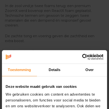
In de zool vind je twee foams terug: een premium
ZoomX werd bovenop een ReactX foam geplaatst.
Technische termen om gewoon te zeggen: twee
materialen die een dempend én responsief gevoel
creëren.
De zachte tong en voering geven die zachtheid een
extra boost.
Vernieuwde grip
Tegenover zijn voorgangers kreeg deze 18e versie een
vernieuwde grip. Zo sta je steviger in je schoenen en
verloopt ook de overgang van hiel naar teen soepeler.
Toestemming
Details
Over
Deze website maakt gebruik van cookies
We gebruiken cookies om content en advertenties te
personaliseren, om functies voor social media te bieden
Specificaties
en om ons websiteverkeer te analyseren. Ook delen we