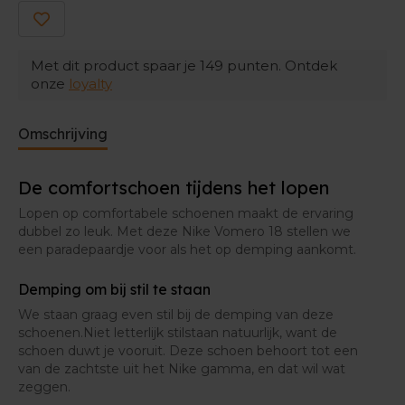
Vernieuwde grip
Tegenover zijn voorgangers kreeg deze 18e versie
Met dit product spaar je
149
punten. Ontdek
een vernieuwde grip. Zo sta je steviger in je schoenen
onze
loyalty
en verloopt ook de overgang van hiel naar teen
soepeler.
Omschrijving
De comfortschoen tijdens het lopen
Lopen op comfortabele schoenen maakt de ervaring
dubbel zo leuk. Met deze Nike Vomero 18 stellen we
een paradepaardje voor als het op demping aankomt.
Demping om bij stil te staan
We staan graag even stil bij de demping van deze
schoenen.Niet letterlijk stilstaan natuurlijk, want de
schoen duwt je vooruit. Deze schoen behoort tot een
van de zachtste uit het Nike gamma, en dat wil wat
zeggen.