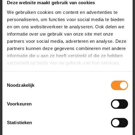
Deze website maakt gebruik van cookies
Het synthetisch bovenwerk is licht en zit strak rond de
voet om ervoor te zorgen dat je voet goed blijft zitten.
We gebruiken cookies om content en advertenties te
Aan de hiel zijn er perforaties uitgevoerd die het
personaliseren, om functies voor social media te bieden
gewicht naar beneden halen en voor ventilatie zorgen.
en om ons websiteverkeer te analyseren. Ook delen we
informatie over uw gebruik van onze site met onze
partners voor social media, adverteren en analyse. Deze
partners kunnen deze gegevens combineren met andere
Wat je misschien ook leuk vindt
informatie die u aan ze heeft verstrekt of die ze hebben
verzameld op basis van uw gebruik van hun services.
- 85
- 5
Toestemmingsselectie
Noodzakelijk
Voorkeuren
Statistieken