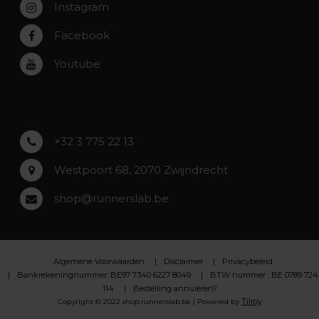
Instagram
Zwijndrecht
Rumst
Facebook
Roeselare
Youtube
Asse
Lochristi
+32 3 775 22 13
Westpoort 68, 2070 Zwijndrecht
shop@runnerslab.be
Algemene Voorwaarden
Disclaimer
Privacybeleid
Bankrekeningnummer: BE97 7340 6227 8049
BTW nummer : BE 0789 724
114
Bestelling annuleren?
Tilroy
Copyright © 2022 shop.runnerslab.be | Powered by