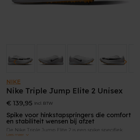
NIKE
Nike Triple Jump Elite 2 Unisex
€ 139,95
Incl. BTW
Spike voor hinkstapspringers die comfort
en stabiliteit wensen bij afzet
De Nike Triple Jump Elite 2 is een spike specifiek
Lees meer
voor het hinkstapspringen. Zijn dikke middenzool, die