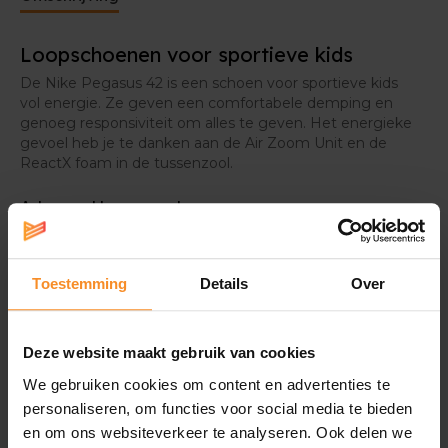
Loopschoenen voor sportieve kids
De Nike Pegasus 42 is een schoen voor sportieve kids
vol energie. Ze geven een comfortabele demping en
genoeg responsiviteit om alles te geven. Het energieke
gevoel heb je te danken aan de Air Zoom Unit en de
ReactX foam in de tussenzool.
Ademend bovenwerk
Het bovenwerk van de Pegasus 42 is ademend en
zacht, nog meer dan in de vorige versies van deze
schoenen.
Toestemming
Details
Over
Deze website maakt gebruik van cookies
We gebruiken cookies om content en advertenties te
personaliseren, om functies voor social media te bieden
Wat je misschien ook leuk vindt
en om ons websiteverkeer te analyseren. Ook delen we