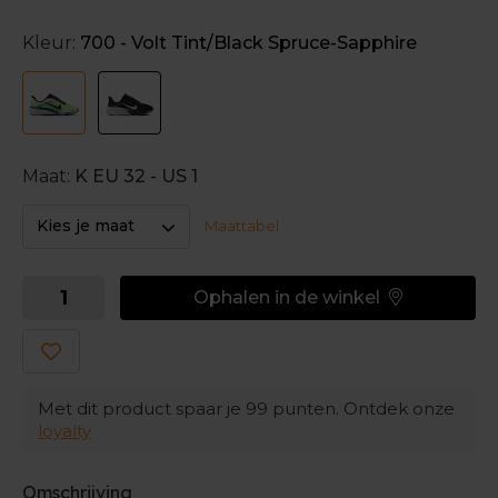
energieke gevoel heb je te danken aan de Air Zoom
Unit en de ReactX foam in de tussenzool.
Kleur:
700 - Volt Tint/Black Spruce-Sapphire
Ademend bovenwerk
Het bovenwerk van de Pegasus 42 is ademend en
zacht, nog meer dan in de vorige versies van deze
schoenen.
Maat:
K EU 32 - US 1
Kies je maat
Maattabel
Ophalen in de winkel
Met dit product spaar je
99
punten. Ontdek onze
loyalty
Omschrijving