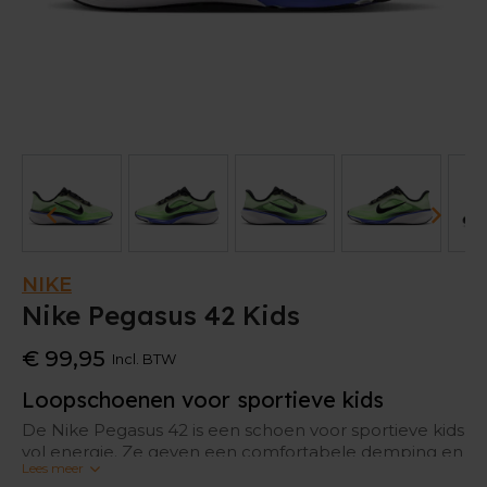
NIKE
Nike Pegasus 42 Kids
€ 99,95
Incl. BTW
Loopschoenen voor sportieve kids
De Nike Pegasus 42 is een schoen voor sportieve kids
vol energie. Ze geven een comfortabele demping en
Lees meer
genoeg responsiviteit om alles te geven. Het