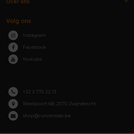
Antwerpen
Over ons
Ruilen & Retourneren
Gent
Werking webshop
Veelgestelde vragen
Paal-Beringen
Volg ons
Werking winkels
Service, Garantie & Reparatie
Zaventem
Contact
Instagram
Zwijndrecht
Rumst
Facebook
Roeselare
Youtube
Asse
Lochristi
+32 3 775 22 13
Westpoort 68, 2070 Zwijndrecht
shop@runnerslab.be