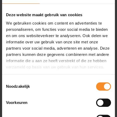
Steekzakje aan de zijkant voor je apparaat
Deze website maakt gebruik van cookies
Reflecterende details zorgen dat je opvalt
We gebruiken cookies om content en advertenties te
Grote maten 1X-3X
personaliseren, om functies voor social media te bieden
en om ons websiteverkeer te analyseren. Ook delen we
Materiaal: body: 78% nylon/22% spandex.
informatie over uw gebruik van onze site met onze
Inzetstukken/voering taille: 75% nylon/25% spandex.
partners voor social media, adverteren en analyse. Deze
Voering inzetstuk: 100% gerecycled polyester.
partners kunnen deze gegevens combineren met andere
informatie die u aan ze heeft verstrekt of die ze hebben
verzameld op basis van uw gebruik van hun services.
Wat je misschien ook leuk vindt
Toestemmingsselectie
Noodzakelijk
- 50
- 6
Voorkeuren