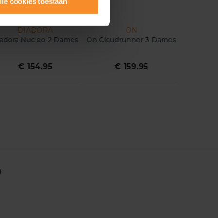
lle cookies toestaan
DIADORA
ON
adora Nucleo 2 Dames
On Cloudrunner 3 Dames
€ 154.95
€ 159.95
0