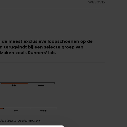
W880V15
n de meest exclusieve loopschoenen op de
en terugvindt bij een selecte groep van
zaken zoals Runners' lab.
ndersteuningselementen.