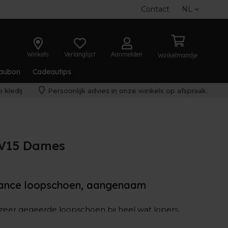
Contact
NL
Winkels
Verlanglijst
Aanmelden
Winkelmandje
aubon
Cadeautips
 kledij
Persoonlijk advies in onze winkels op afspraak.
 V15 Dames
lance loopschoen, aangenaam
eer gegeerde loopschoen bij heel wat lopers.
 de zachte
demping
. En laat dat nu ook net