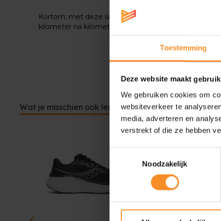
Kortom: met deze schoenen aan je voeten ben je klaa
kilometer na kilometer.
Toestemming
Deze website maakt gebruik
We gebruiken cookies om cont
Wat je misschien ook leuk vindt
websiteverkeer te analyseren
media, adverteren en analys
verstrekt of die ze hebben v
Toestemmingsselectie
Noodzakelijk