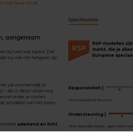
en ook leuk vindt
Specificaties
en, aangenaam
RSP-modellen zij
markt, die je alle
 bij heel wat lopers. Dat
Europese speciaal
t dat nu ook net hetgeen zijn
et zal voornamelijk je
Responsiviteit |
 – die in deze versie nog
evoel onder je voeten.
De hoeveelheid 'bounce'.
e schokken van het lopen.
Ondersteuning |
ovenwerk
ademend
en licht
.
Voor neutrale lopers - geen extra o