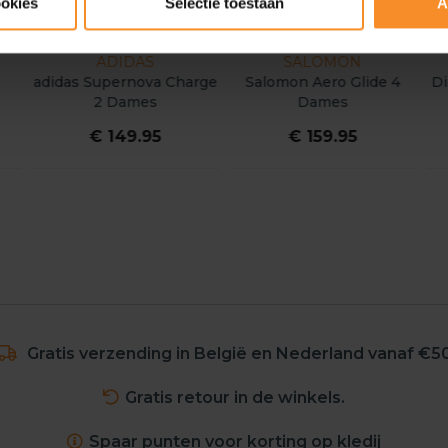
ookies
Selectie toestaan
A
ADIDAS
SALOMON
adidas Supernova Charge
Salomon Aero Glide 4
Di
2 Dames
Dames
€ 149.95
€ 159.95
Gratis verzending in België en Nederland vanaf €5
Gratis retour in de winkels.
Spaar punten voor korting op kledij