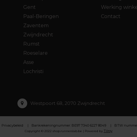
Gent
Werking winke
Paal-Beringen
Contact
Zaventem
Zwijndrecht
Rumst
Roeselare
Asse
Lochristi
Westpoort 68, 2070 Zwijndrecht
Privacybeleid
Bankrekeningnummer: BE97 7340 6227 8049
BTW nummer :
Tilroy
Copyright © 2022 shop.runnerslab.be | Powered by