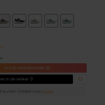
 versie nog extra werd verbeterd.
rde demping nu juist? Het zal voornamelijk je
h Foam in de middenzool – die in deze versie
eëert een aangenaam
zacht
gevoel onder je
deze demping je voeten tegen de schokken van
el
oost te geven, is het bovenwerk
ademend
en
en
oeten fris blijven aanvoelen.
In
mijn
winkelmandje
an je voeten ben je klaar om te blijven lopen,
en in de winkel
9
punten. Ontdek onze
loyalty