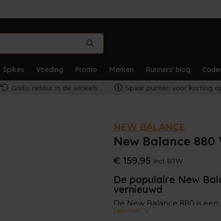
Spikes
Voeding
Promo
Merken
Runners' blog
Cade
Gratis retour in de winkels.
Spaar punten voor korting op
NEW BALANCE
New Balance 880
€ 159,95
Incl. BTW
De populaire New Ba
vernieuwd
De New Balance 880 is een z
Lees meer
Dat komt ongetwijfeld door