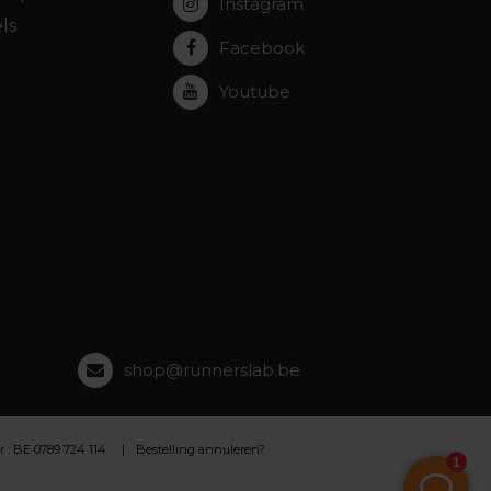
Instagram
ls
Facebook
Youtube
shop@runnerslab.be
 BE 0789 724 114
Bestelling annuleren?