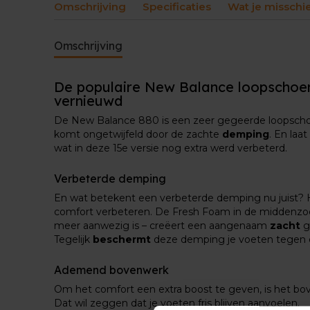
Omschrijving
Specificaties
Wat je misschi
Omschrijving
De populaire New Balance loopscho
vernieuwd
De New Balance 880 is een zeer gegeerde loopschoen
komt ongetwijfeld door de zachte
demping
. En laa
wat in deze 15e versie nog extra werd verbeterd.
Verbeterde demping
En wat betekent een verbeterde demping nu juist? H
comfort verbeteren. De Fresh Foam in de middenzool
meer aanwezig is – creëert een aangenaam
zacht
g
Tegelijk
beschermt
deze demping je voeten tegen d
Ademend bovenwerk
Om het comfort een extra boost te geven, is het b
Dat wil zeggen dat je voeten fris blijven aanvoelen.