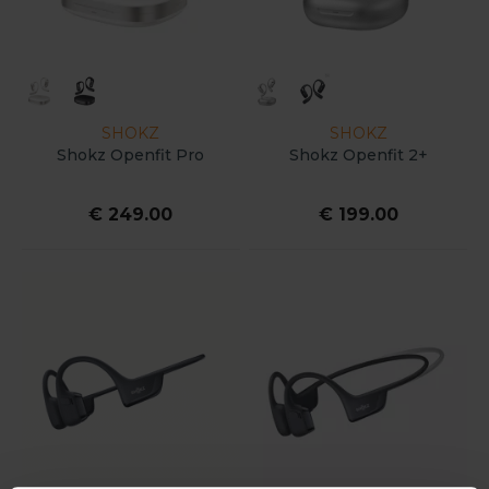
SHOKZ
SHOKZ
Shokz Openfit Pro
Shokz Openfit 2+
€ 249.00
€ 199.00