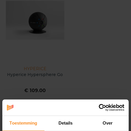
HYPERICE
Hyperice Hypersphere Go
€ 109.00
Toestemming
Details
Over