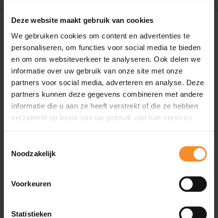
Deze website maakt gebruik van cookies
Gratis verzending in België en Nederland vanaf €50
We gebruiken cookies om content en advertenties te
Gratis retour in de winkels.
personaliseren, om functies voor social media te bieden
en om ons websiteverkeer te analyseren. Ook delen we
Spaar punten voor korting op kledij
informatie over uw gebruik van onze site met onze
partners voor social media, adverteren en analyse. Deze
Persoonlijk advies in onze winkels op afspraak.
partners kunnen deze gegevens combineren met andere
informatie die u aan ze heeft verstrekt of die ze hebben
verzameld op basis van uw gebruik van hun services.
Toestemmingsselectie
Noodzakelijk
Voorkeuren
Statistieken