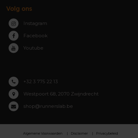
Veelgestelde vragen
Paal-Beringen
Volg ons
Werking winkels
Service, Garantie & Reparatie
Zaventem
Contact
Instagram
Zwijndrecht
Rumst
Facebook
Roeselare
Youtube
Asse
Lochristi
+32 3 775 22 13
Westpoort 68, 2070 Zwijndrecht
shop@runnerslab.be
Algemene Voorwaarden
Disclaimer
Privacybeleid