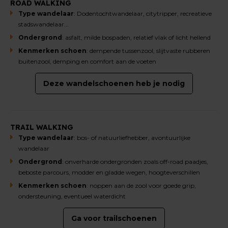
ROAD WALKING
Type wandelaar
: Dodentochtwandelaar, citytripper, recreatieve
stadswandelaar...
Ondergrond
: asfalt, milde bospaden, relatief vlak of licht hellend
Kenmerken schoen
: dempende tussenzool, slijtvaste rubberen
buitenzool, demping en comfort aan de voeten
Deze wandelschoenen heb je nodig
TRAIL WALKING
Type wandelaar
: bos- of natuurliefhebber, avontuurlijke
wandelaar
Ondergrond
: onverharde ondergronden zoals off-road paadjes,
beboste parcours, modder en gladde wegen, hoogteverschillen
Kenmerken schoen
: noppen aan de zool voor goede grip,
ondersteuning, eventueel waterdicht
Ga voor trailschoenen