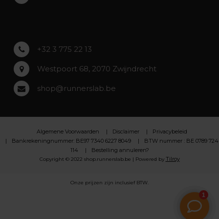
Asse
Lochristi
+32 3 775 22 13
Westpoort 68, 2070 Zwijndrecht
shop@runnerslab.be
Algemene Voorwaarden
Disclaimer
Privacybeleid
Bankrekeningnummer: BE97 7340 6227 8049
BTW nummer : BE 0789 724
114
Bestelling annuleren?
Tilroy
Copyright © 2022 shop.runnerslab.be | Powered by
Onze prijzen zijn inclusief BTW.