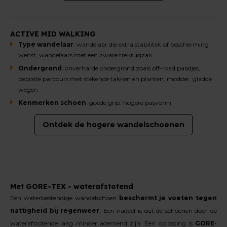
ACTIVE MID WALKING
Type wandelaar
: wandelaar die extra stabiliteit of bescherming
wenst, wandelaars met een zware trekrugzak
Ondergrond
: onverharde ondergrond zoals off-road paadjes,
beboste parcours met stekende takken en planten, modder, gladde
wegen
Kenmerken schoen
: goede grip, hogere pasvorm
Ontdek de hogere wandelschoenen
Met GORE-TEX - waterafstotend
Een waterbestendige wandelschoen
beschermt je voeten tegen
nattigheid bij regenweer
. Een nadeel is dat de schoenen door de
waterafstotende laag minder ademend zijn. Een oplossing is
GORE-