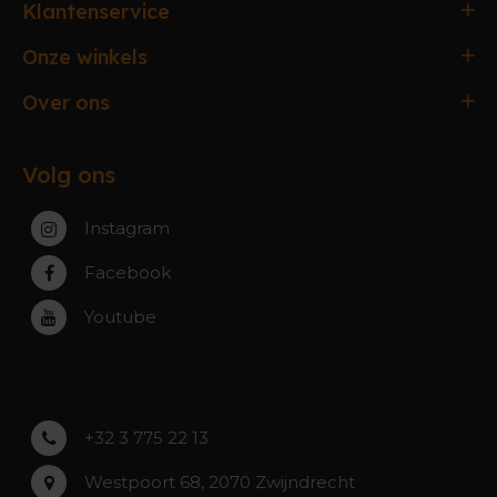
Klantenservice
Bestellen & Betalen
Onze winkels
Verzending & Afhaling
Antwerpen
Over ons
Ruilen & Retourneren
Gent
Werking webshop
Veelgestelde vragen
Paal-Beringen
Volg ons
Werking winkels
Service, Garantie & Reparatie
Zaventem
Contact
Instagram
Zwijndrecht
Rumst
Facebook
Roeselare
Youtube
Asse
Lochristi
+32 3 775 22 13
Westpoort 68, 2070 Zwijndrecht