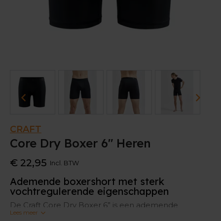
CRAFT
Core Dry Boxer 6" Heren
€ 22,95
Incl. BTW
Ademende boxershort met sterk
vochtregulerende eigenschappen
De Craft Core Dry Boxer 6” is een ademende
Lees meer
boxershort die het sporten aangenamer maakt. Het