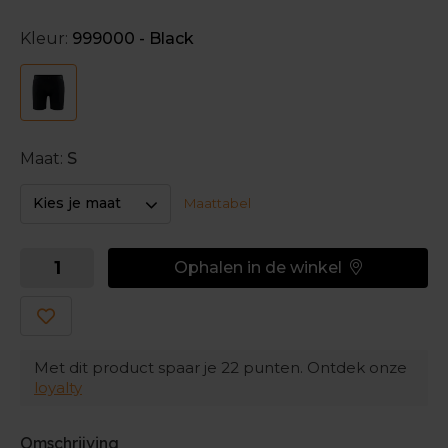
verhoogt namelijk je comfort door het vochttransport
helemaal voor zijn rekening te nemen. Bovendien is
Kleur:
999000 - Black
de short vervaardigd uit lichte materialen.
6 inches
Dit model is iets langer qua beenlengte dan de Craft
Core Dry Boxer 3".
Maat:
S
Kies je maat
Maattabel
Ophalen in de winkel
Met dit product spaar je
22
punten. Ontdek onze
loyalty
Omschrijving