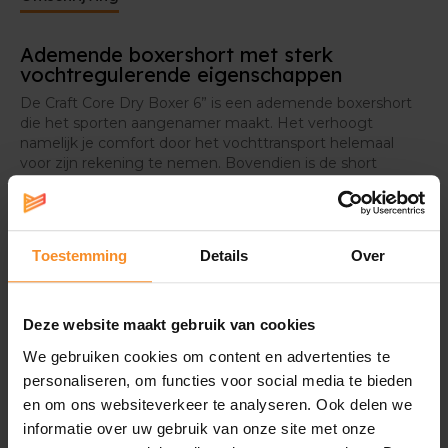
Ademende boxershort met sterk
vochtregulerende eigenschappen
De Craft Core Dry Boxer 6” is een ademende boxershort
die het sporten aangenamer maakt. Het verhoogt
namelijk je comfort door het vochttransport helemaal
voor zijn rekening te nemen. Bovendien is de short
vervaardigd uit lichte materialen.
6 inches
Dit model is iets langer qua beenlengte dan de Craft
Toestemming
Details
Over
Core Dry Boxer 3".
Deze website maakt gebruik van cookies
We gebruiken cookies om content en advertenties te
Wat je misschien ook leuk vindt
personaliseren, om functies voor social media te bieden
en om ons websiteverkeer te analyseren. Ook delen we
informatie over uw gebruik van onze site met onze