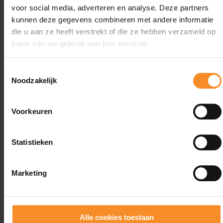
voor social media, adverteren en analyse. Deze partners
kunnen deze gegevens combineren met andere informatie
die u aan ze heeft verstrekt of die ze hebben verzameld op
Specificaties
basis van uw gebruik van hun services.
Toestemmingsselectie
Maattabel
XXS
XS
S
M
L
XL
X
Noodzakelijk
(hand
omtrek)
Voorkeuren
15
18
20
23
25
28
30
cm
cm
cm
cm
cm
cm
c
Statistieken
Marketing
Alle cookies toestaan