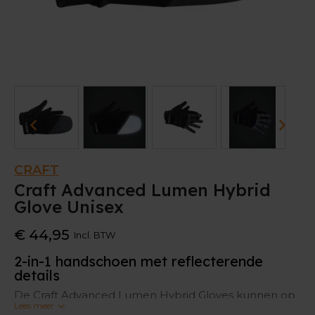
CRAFT
Craft Advanced Lumen Hybrid
Glove Unisex
€ 44,95
Incl. BTW
2-in-1 handschoen met reflecterende
details
De Craft Advanced Lumen Hybrid Gloves kunnen op
Lees meer
twee manieren gedragen worden. De handschoenen