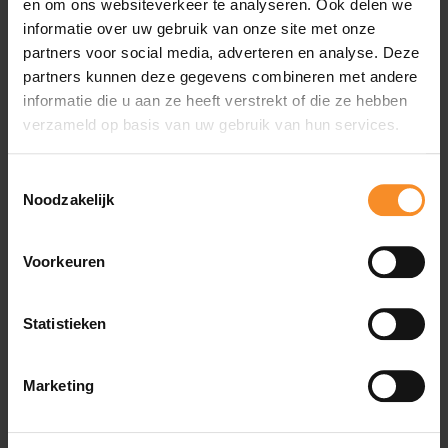
en om ons websiteverkeer te analyseren. Ook delen we
originele inlegzool eruit voordat je de steunzolen in de
informatie over uw gebruik van onze site met onze
schoen plaatst.
partners voor social media, adverteren en analyse. Deze
Voelt er iets onaangenaam aan? Doe de schoenen
partners kunnen deze gegevens combineren met andere
even uit en probeer ze later nog eens. Ervaar je dan
nog steeds datzelfde gevoel, dan is de pasvorm niet
informatie die u aan ze heeft verstrekt of die ze hebben
ideaal.
verzameld op basis van uw gebruik van hun services.
Toestemmingsselectie
Noodzakelijk
Voorkeuren
Statistieken
Marketing