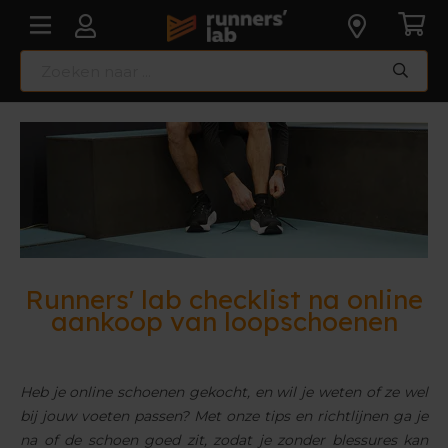
Runners' lab checklist na online
aankoop van loopschoenen
Heb je online schoenen gekocht, en wil je weten of ze wel
bij jouw voeten passen? Met onze tips en richtlijnen ga je
na of de schoen goed zit, zodat je zonder blessures kan