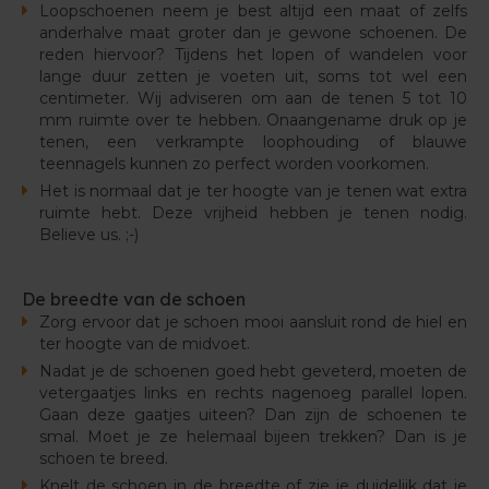
Loopschoenen neem je best altijd een maat of zelfs
anderhalve maat groter dan je gewone schoenen. De
reden hiervoor? Tijdens het lopen of wandelen voor
lange duur zetten je voeten uit, soms tot wel een
centimeter. Wij adviseren om aan de tenen 5 tot 10
mm ruimte over te hebben. Onaangename druk op je
tenen, een verkrampte loophouding of blauwe
teennagels kunnen zo perfect worden voorkomen.
Het is normaal dat je ter hoogte van je tenen wat extra
ruimte hebt. Deze vrijheid hebben je tenen nodig.
Believe us. ;-)
De breedte van de schoen
Zorg ervoor dat je schoen mooi aansluit rond de hiel en
ter hoogte van de midvoet.
Nadat je de schoenen goed hebt geveterd, moeten de
vetergaatjes links en rechts nagenoeg parallel lopen.
Gaan deze gaatjes uiteen? Dan zijn de schoenen te
smal. Moet je ze helemaal bijeen trekken? Dan is je
schoen te breed.
Knelt de schoen in de breedte of zie je duidelijk dat je