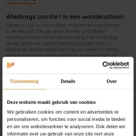
Alledaags comfort in een wandelschoen
Geniet je ook zo van rustige, ontspannen wandelingen
in de natuur? Dan zijn deze Brooks Zeal Walker
wandelschoenen helemaal jouw ding. Het veelzijdige
design biedt een zachte demping bij elke stap, en
dankzij de stevige buitenkant zijn je voeten en tenen
extra beschermd tegen hobbelige ondergronden of
uitstekende obstakels. Neem alle tijd tijdens het
wandelen, zodat je optimaal kan genieten van deze
Brooks wandelschoenen.
Toestemming
Details
Over
Deze website maakt gebruik van cookies
We gebruiken cookies om content en advertenties te
Wat je misschien ook leuk vindt
personaliseren, om functies voor social media te bieden
en om ons websiteverkeer te analyseren. Ook delen we
informatie over uw gebruik van onze site met onze