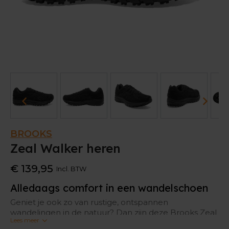
BROOKS
Zeal Walker heren
€ 139,95
Incl. BTW
Alledaags comfort in een wandelschoen
Geniet je ook zo van rustige, ontspannen
wandelingen in de natuur? Dan zijn deze Brooks Zeal
Lees meer
Walker wandelschoenen helemaal jouw ding. Het