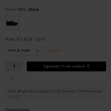
veelzijdige design biedt een zachte demping bij elke
stap, en dankzij de stevige buitenkant zijn je voeten
Kleur:
001 - Black
en tenen extra beschermd tegen hobbelige
ondergronden of uitstekende obstakels. Neem alle
tijd tijdens het wandelen, zodat je optimaal kan
genieten van deze Brooks wandelschoenen.
Maat:
EU 42,5 - US 9
Kies je maat
Maattabel
Ophalen in de winkel
Met dit product spaar je
139
punten. Ontdek onze
loyalty
Omschrijving