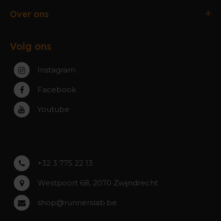
Verzending & Afhaling
Antwerpen
Over ons
Ruilen & Retourneren
Gent
Werking webshop
Veelgestelde vragen
Paal-Beringen
Volg ons
Werking winkels
Service, Garantie & Reparatie
Zaventem
Contact
Instagram
Zwijndrecht
Rumst
Facebook
Roeselare
Youtube
Asse
Lochristi
+32 3 775 22 13
Westpoort 68, 2070 Zwijndrecht
shop@runnerslab.be