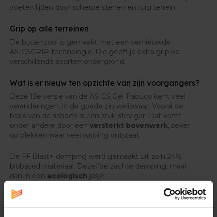
voeten lijden door scherpe stenen en ruig terrein.
Grip op alle terreinen
De buitenzool is gemaakt met een vernieuwde
ASICSGRIP-technologie. Die geeft je extra grip op
verschillende soorten ondergrond.
Wat is er nieuw ten opzichte van zijn voorgangers?
Deze 13e versie van de ASICS Gel Trabuco kent veel
veranderingen, in de goede zin weliswaar. Vooral de
basis van de schoen is een stuk steviger. Dat komt
onder andere door een
versterkt bovenwerk
, zeker
op plekken waar veel wrijving ontstaat.
De FF Blast+ demping werd gemaakt uit zo’n 24%
biobased materiaal. Dezelfde zachte demping, maar
dan in een
ecologisch
jasje.
De
zandbescherming
voorkomt dat vuil in je
schoenen dringt. Ideaal voor lopen en wandelen op
trailpaden in het bos.