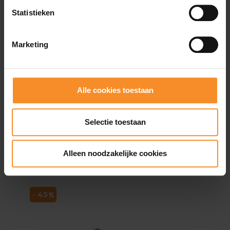
Statistieken
Drop |
8mm
Marketing
Gewicht |
285mm
Waterdichtheid |
Waterafstotend
Alle cookies toestaan
Gebruik |
Trail running, active walking
Selectie toestaan
Alleen noodzakelijke cookies
Wat je misschien ook leuk vindt
- 45
- 4