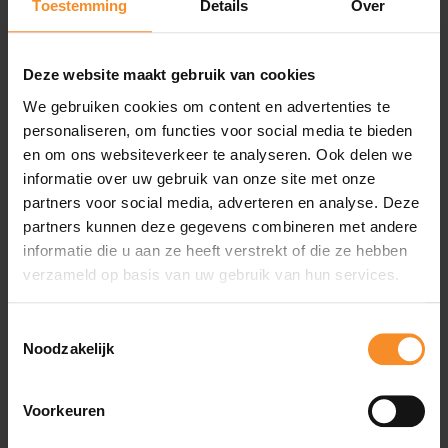
Toestemming
Details
Over
Deze website maakt gebruik van cookies
We gebruiken cookies om content en advertenties te
personaliseren, om functies voor social media te bieden
Specificaties
en om ons websiteverkeer te analyseren. Ook delen we
informatie over uw gebruik van onze site met onze
Demping |
partners voor social media, adverteren en analyse. Deze
partners kunnen deze gegevens combineren met andere
informatie die u aan ze heeft verstrekt of die ze hebben
De FF BLAST PLUS ECO geeft een beschermende
verzameld op basis van uw gebruik van hun services.
demping.
Toestemmingsselectie
Noodzakelijk
Ondersteuning |
Voorkeuren
Deze schoen is geschikt voor lopers met een neutraal
looppatroon.