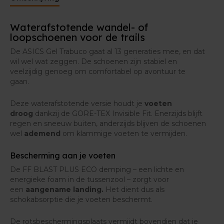
verschillende soorten ondergrond.
Waterafstotende wandel- of
Wat is er nieuw ten opzichte van zijn voorgangers?
loopschoenen voor de trails
Deze 13e versie van de ASICS Gel Trabuco kent veel
De ASICS Gel Trabuco gaat al 13 generaties mee, en dat
veranderingen, in de goede zin weliswaar. Vooral de
wil wel wat zeggen. De schoenen zijn stabiel en
basis van de schoen is een stuk steviger. Dat komt
veelzijdig genoeg om comfortabel op avontuur te
onder andere door een
versterkt bovenwerk
, zeker
gaan.
op plekken waar veel wrijving ontstaat.
Deze waterafstotende versie houdt je
voeten
De FF Blast+ demping werd gemaakt uit zo’n 24%
droog
dankzij de GORE-TEX Invisible Fit. Enerzijds blijft
biobased materiaal. Dezelfde zachte demping, maar
regen en sneeuw buiten, anderzijds blijven de schoenen
dan in een
ecologisch
jasje.
wel
ademend
om klammige voeten te vermijden.
De
zandbescherming
voorkomt dat vuil in je
Bescherming aan je voeten
schoenen dringt. Ideaal voor lopen en wandelen op
trailpaden in het bos.
De FF BLAST PLUS ECO demping – een lichte en
energieke foam in de tussenzool – zorgt voor
een
aangename landing.
Het dient dus als
schokabsorptie die je voeten beschermt.
De rotsbeschermingsplaats vermijdt bovendien dat je