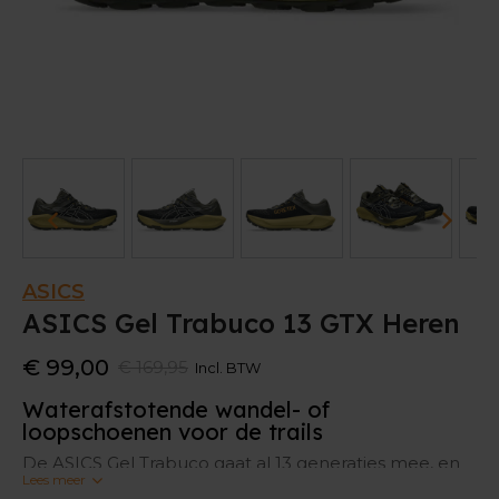
ASICS
ASICS Gel Trabuco 13 GTX Heren
€ 99,00
€ 169,95
Incl. BTW
Waterafstotende wandel- of
loopschoenen voor de trails
De ASICS Gel Trabuco gaat al 13 generaties mee, en
Lees meer
dat wil wel wat zeggen. De schoenen zijn stabiel en