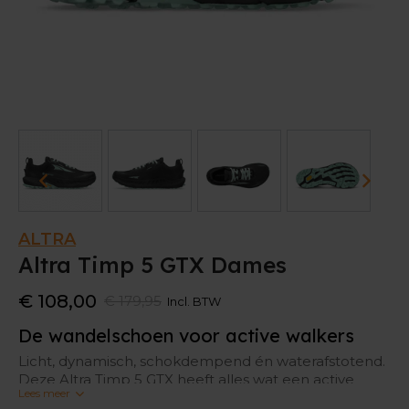
ALTRA
Altra Timp 5 GTX Dames
€ 108,00
€ 179,95
Incl. BTW
De wandelschoen voor active walkers
Licht, dynamisch, schokdempend én waterafstotend.
Deze Altra Timp 5 GTX heeft alles wat een active
Lees meer
walker kan gebruiken. Ben je niet bang van wat