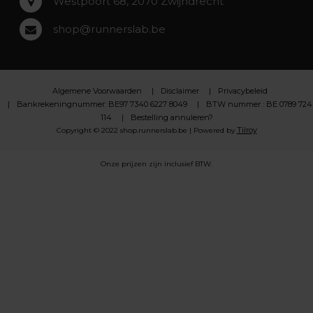
Westpoort 68, 2070 Zwijndrecht
shop@runnerslab.be
Algemene Voorwaarden
Disclaimer
Privacybeleid
Bankrekeningnummer: BE97 7340 6227 8049
BTW nummer : BE 0789 724
114
Bestelling annuleren?
Tilroy
Copyright © 2022 shop.runnerslab.be | Powered by
Onze prijzen zijn inclusief BTW.