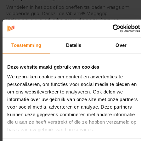
Wandelen in het bos of op oneffen trailpaden vraagt om
voldoende grip. Dankzij de Vibram® Megagrip
buitenzool sta je zelfzeker in je schoenen. Zowel op
natte als droge oppervlakken blijf je overeind op elk
type ondergrond.
Toestemming
Details
Over
Specificaties
Deze website maakt gebruik van cookies
We gebruiken cookies om content en advertenties te
Vergelijk verschillende Altra trail- en
personaliseren, om functies voor social media te bieden en
wandelschoenen
om ons websiteverkeer te analyseren. Ook delen we
informatie over uw gebruik van onze site met onze partners
voor social media, adverteren en analyse. Deze partners
kunnen deze gegevens combineren met andere informatie
die u aan ze heeft verstrekt of die ze hebben verzameld op
Wat je misschien ook leuk vindt
basis van uw gebruik van hun services.