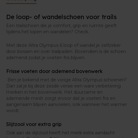
staat.
De loop- of wandelschoen voor trails
Extra comfort in de details
Een trailschoen die je comfort, grip en ruimte geeft
De foam in de tussenzool van deze Altra Olympus 6 is
tijdens het lopen en wandelen? Check.
licht in gewicht, waardoor je geen blokken aan je
been moet meesleuren. Tegelijk zorgt dit materiaal
ervoor dat je moeiteloos kan lopen of wandelen.
Met deze Altra Olympus 6 loop of wandel je zelfzeker
door bossen en over trailpaden. Bovendien is de schoen
ademend zodat je voeten fris blijven.
Om het af te maken, zorgt de premium Achilles
Pillow voor een aangenaam zacht gevoel aan je
Frisse voeten door ademend bovenwerk
hielen.
Ben je bekend met de vorige Altra Olympus schoenen?
Dan zal je bij deze zesde versie een ware verbetering
merken in het bovenwerk. Het duurzame en
ademende mesh zorgt ervoor dat je voeten fris en
aangenaam blijven aanvoelen, ook wanneer het warmer
wordt.
Slijtzool voor extra grip
Ook aan de slijtzool heeft het merk extra aandacht