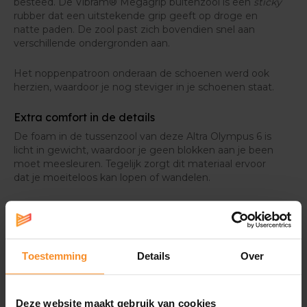
besteed. De Vibram® Megagrip buitenzool is een
sticky
rubber dat een uitstekende grip geeft op droge en
natte paden. De zool past zich bovendien snel aan
verschillende ondergronden aan.
Het noppenpatroon onderaan de schoenen werd ook
herzien, waardoor je nog steviger in je schoenen staat.
Extra comfort in de details
De foam in de tussenzool van deze Altra Olympus 6 is
licht in gewicht, waardoor je geen blokken aan je been
moet meesleuren. Tegelijk zorgt dit materiaal ervoor
dat je moeiteloos kan lopen of wandelen.
Om het af te maken, zorgt de premium Achilles Pillow
voor een aangenaam zacht gevoel aan je hielen.
Toestemming
Details
Over
Specificaties
Deze website maakt gebruik van cookies