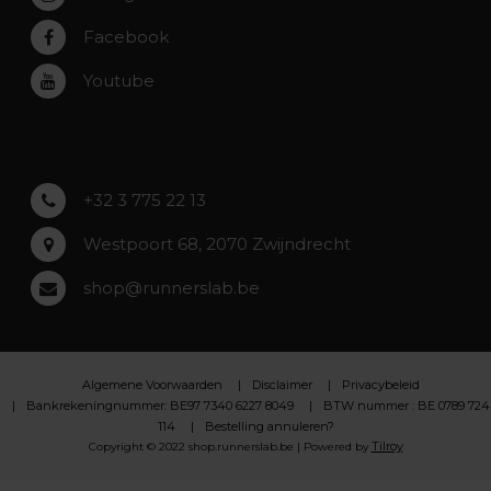
Rumst
Facebook
Roeselare
Youtube
Asse
Lochristi
+32 3 775 22 13
Westpoort 68, 2070 Zwijndrecht
shop@runnerslab.be
Algemene Voorwaarden
Disclaimer
Privacybeleid
Bankrekeningnummer: BE97 7340 6227 8049
BTW nummer : BE 0789 724
114
Bestelling annuleren?
Tilroy
Copyright © 2022 shop.runnerslab.be | Powered by