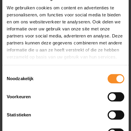
Demping |
We gebruiken cookies om content en advertenties te
personaliseren, om functies voor social media te bieden
en om ons websiteverkeer te analyseren. Ook delen we
informatie over uw gebruik van onze site met onze
partners voor social media, adverteren en analyse. Deze
Ondersteuning |
partners kunnen deze gegevens combineren met andere
informatie die u aan ze heeft verstrekt of die ze hebben
verzameld op basis van uw gebruik van hun services.
Altra schoenenhebben standaard een brede toebox.
Hiermee bieden ze op een passieve manier weerstand aan
Toestemmingsselectie
je voeten om je stappen te verbeteren, maar ze duwen je
Noodzakelijk
voeten niet actief in een andere positie en zijn dus voor
eerder voor lopers met een neutraal looppatroon.
Voorkeuren
Gewicht |
345g
Statistieken
Drop |
0mm