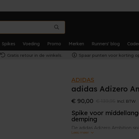
Spikes
Voeding
Promo
Merken
Runners' blog
Cade
Gratis retour in de winkels.
Spaar punten voor korting op
ADIDAS
adidas Adizero A
€ 90,00
€ 139,95
Incl. BTW
Spike voor middellang
demping
De adidas Adizero Ambition sp
Lees meer
1500m-lopers. De ingebouwde s