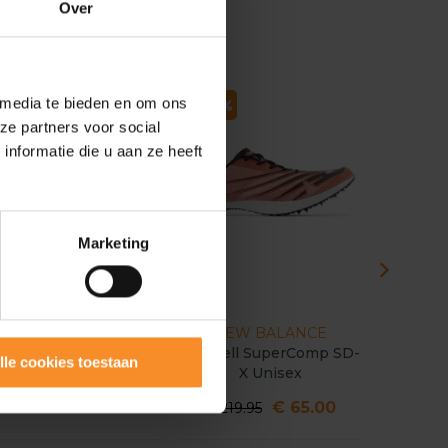
Over
 media te bieden en om ons
- 69
- 70
- 37
ze partners voor social
nformatie die u aan ze heeft
Marketing
HOKA
NEW BALANCE
Cielo X MD Unisex
FuelCell SuperComp SD-
Cloudspi
lle cookies toestaan
X Unisex
€ 50.00
€ 65.00
€ 159.95
€ 219.95
€ 159.9