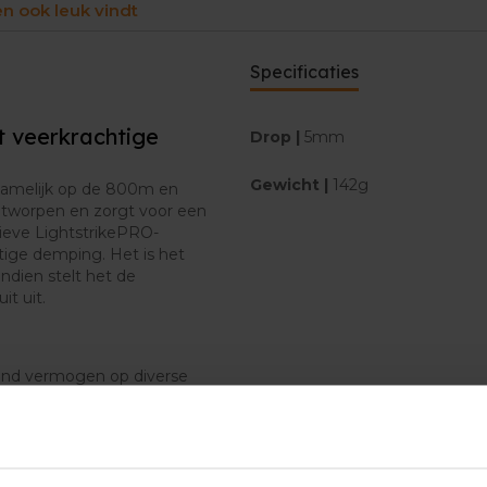
en ook leuk vindt
Specificaties
t veerkrachtige
Drop |
5mm
Gewicht |
142g
rnamelijk op de 800m en
ntworpen en zorgt voor een
sieve LightstrikePRO-
tige demping. Het is het
ndien stelt het de
it uit.
end vermogen op diverse
om een verbeterde pasvorm te