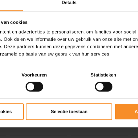
Details
 van cookies
ent en advertenties te personaliseren, om functies voor social
- 42
- 50
. Ook delen we informatie over uw gebruik van onze site met on
e. Deze partners kunnen deze gegevens combineren met andere i
erzameld op basis van uw gebruik van hun services.
Voorkeuren
Statistieken
NIKE
PUMA
ion
Air Zoom Victory EK
EvoSpeed Distance
ookies
Selectie toestaan
A
Umoja Collection Unisex
Nitro+ 4 Unisex
€ 150.00
€ 100.00
€ 259.95
€ 199.95