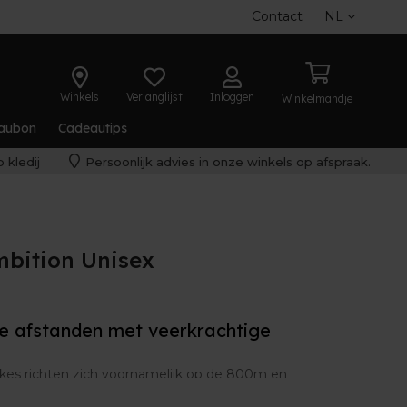
Contact
NL
Winkels
Verlanglijst
Inloggen
Winkelmandje
aubon
Cadeautips
 kledij
Persoonlijk advies in onze winkels op afspraak.
mbition Unisex
e afstanden met veerkrachtige
ikes richten zich voornamelijk op de 800m en
pikeplaat is nieuw ontworpen en zorgt voor een