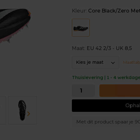
aggressievere manier van lopen
in de voorvoet geniet je van ee
Kleur:
Core Black/Zero Met
materiaal dat adidas op de mar
achilles en onderste deel van de
Verstevigd, lichtgewicht b
Het bovenwerk is flexibel en
Maat:
EU 42 2/3 - UK 8,5
plaatsen. Het is verstevigd op
kunnen garanderen.
Kies je maat
Maattab
Thuislevering | 1 - 4 werkdag
Ophal
Met dit product spaar je
9