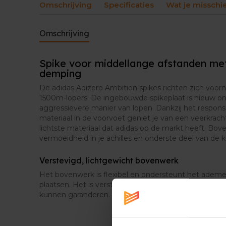
Omschrijving
Specificaties
Wat je misschi
Omschrijving
Spike voor middellange afstanden me
demping
De adidas Adizero Ambition spikes richten zich voo
1500m-lopers. De ingebouwde spikeplaat is nieuw o
aggressievere manier van lopen. Dankzij het respon
materiaal in de voorvoet geniet je van een veerkrach
lichtste materiaal dat adidas op de markt heeft. Bove
vermoeidheid in je achilles en onderste deel van de ku
Verstevigd, lichtgewicht bovenwerk
Het bovenwerk is flexibel en ondersteunt het adem
plaatsen. Het is verstevigd op specifieke locaties 
kunnen garanderen.