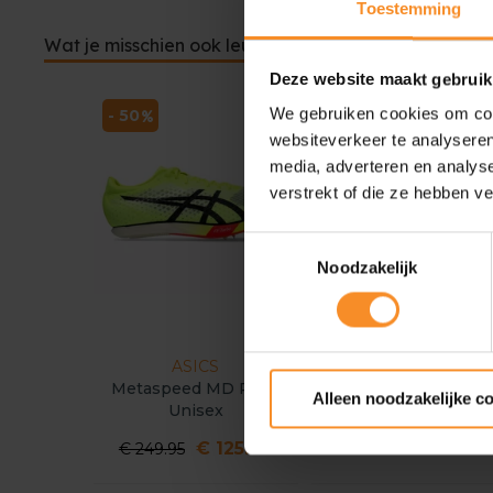
Toestemming
Wat je misschien ook leuk vindt
Deze website maakt gebruik
We gebruiken cookies om cont
- 50
websiteverkeer te analyseren
media, adverteren en analys
verstrekt of die ze hebben v
Toestemmingsselectie
Noodzakelijk
ASICS
ADIDAS
Metaspeed MD Paris
adidas Adizero Ambit
Alleen noodzakelijke c
Unisex
Unisex
€ 125.00
€ 139.95
€ 249.95