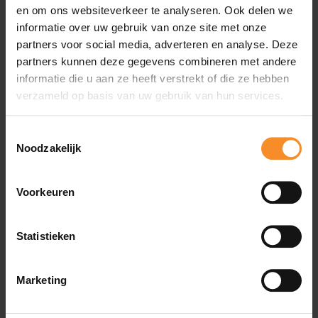
en om ons websiteverkeer te analyseren. Ook delen we
Wat je misschien ook leuk vindt
informatie over uw gebruik van onze site met onze
partners voor social media, adverteren en analyse. Deze
partners kunnen deze gegevens combineren met andere
- 70
informatie die u aan ze heeft verstrekt of die ze hebben
verzameld op basis van uw gebruik van hun services.
Toestemmingsselectie
Noodzakelijk
Voorkeuren
Statistieken
Marketing