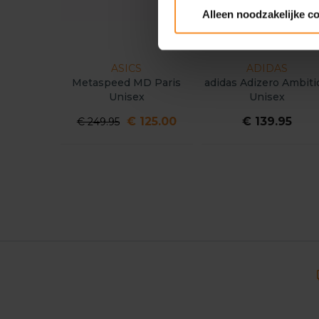
Alleen noodzakelijke c
ASICS
ADIDAS
Metaspeed MD Paris
adidas Adizero Ambit
Unisex
Unisex
€ 125.00
€ 139.95
€ 249.95