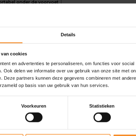
fortabel onder de voorvoet
k sluit hij mooi aan rond
lledige lengte geeft een
ing-effect. Het voelt bijna
druk dat ik met deze spikes
re modellen. Kortom: de
Details
eltje meer zoeken."
 van cookies
ent en advertenties te personaliseren, om functies voor social
. Ook delen we informatie over uw gebruik van onze site met on
e. Deze partners kunnen deze gegevens combineren met andere i
erzameld op basis van uw gebruik van hun services.
- 42
- 50
Voorkeuren
Statistieken