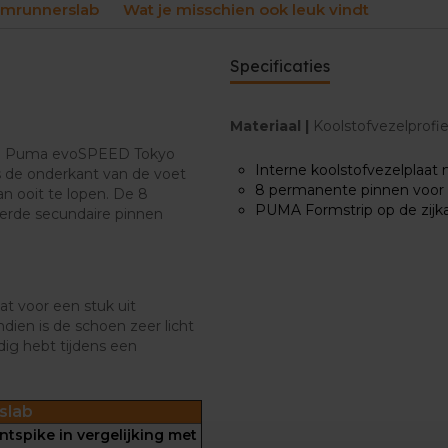
amrunnerslab
Wat je misschien ook leuk vindt
Specificaties
Materiaal |
Koolstofvezelprofi
deze Puma evoSPEED Tokyo
Interne koolstofvezelplaa
gs de onderkant van de voet
8 permanente pinnen voor e
an ooit te lopen. De 8
PUMA Formstrip op de zijk
eerde secundaire pinnen
t voor een stuk uit
ien is de schoen zeer licht
dig hebt tijdens een
slab
ntspike in vergelijking met