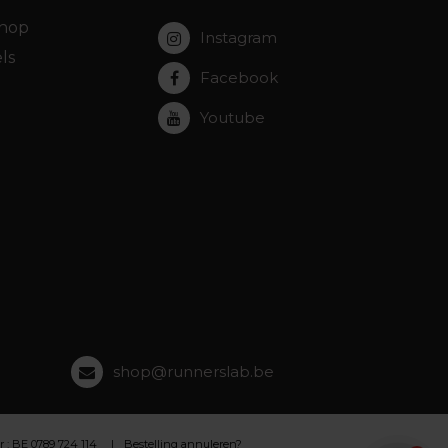
hop
Instagram
ls
Facebook
Youtube
shop@runnerslab.be
 BE 0789 724 114
Bestelling annuleren?