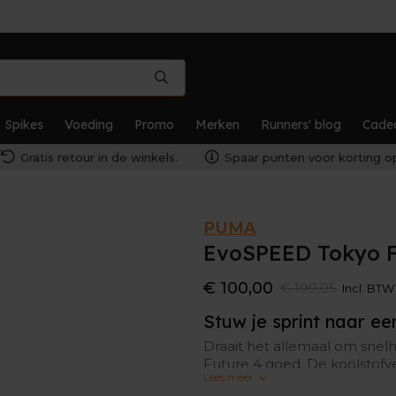
Spikes
Voeding
Promo
Merken
Runners' blog
Cade
Gratis retour in de winkels.
Spaar punten voor korting op
PUMA
EvoSPEED Tokyo F
€ 100,00
€ 199,95
Incl. BTW
Stuw je sprint naar e
Draait het allemaal om sne
Future 4 goed. De koolstofve
Lees meer
voet loopt, maakt het mogeli