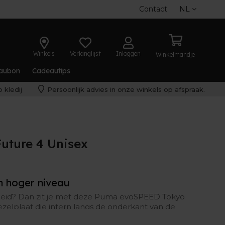
Contact
NL
Winkels
Verlanglijst
Inloggen
Winkelmandje
aubon
Cadeautips
 kledij
Persoonlijk advies in onze winkels op afspraak.
uture 4 Unisex
en hoger niveau
lheid? Dan zit je met deze Puma evoSPEED Tokyo
zelplaat die intern langs de onderkant van de
jk om sneller en reactiever dan ooit te lopen.