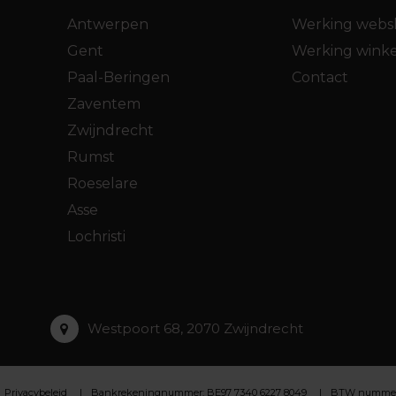
Antwerpen
Werking webs
Gent
Werking winke
Paal-Beringen
Contact
Zaventem
Zwijndrecht
Rumst
Roeselare
Asse
Lochristi
Westpoort 68, 2070 Zwijndrecht
Privacybeleid
Bankrekeningnummer: BE97 7340 6227 8049
BTW nummer :