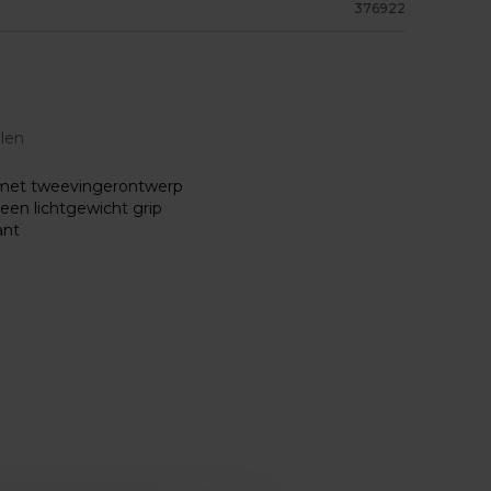
376922
elen
t met tweevingerontwerp
en lichtgewicht grip
ant