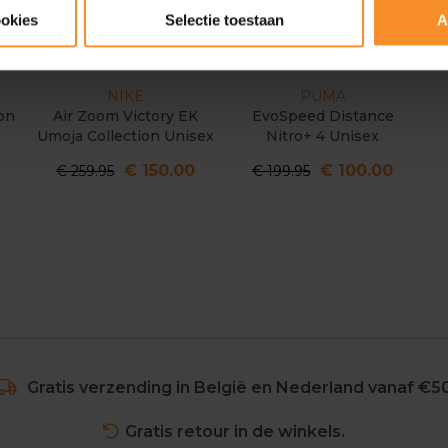
ookies
Selectie toestaan
A
NIKE
PUMA
ion
Air Zoom Victory EK
EvoSpeed Distance
Umoja Collection Unisex
Nitro+ 4 Unisex
€ 150.00
€ 100.00
€ 259.95
€ 199.95
Gratis verzending in België en Nederland vanaf €5
Gratis retour in de winkels.