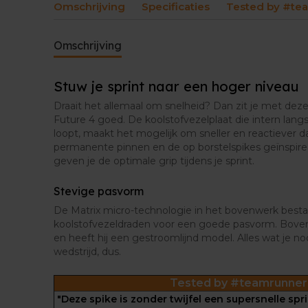
Omschrijving
Specificaties
Tested by #te
Omschrijving
Stuw je sprint naar een hoger niveau
Draait het allemaal om snelheid? Dan zit je met 
Future 4 goed. De koolstofvezelplaat die intern lan
loopt, maakt het mogelijk om sneller en reactiever d
permanente pinnen en de op borstelspikes geïnspir
geven je de optimale grip tijdens je sprint.
Stevige pasvorm
De Matrix micro-technologie in het bovenwerk bestaa
koolstofvezeldraden voor een goede pasvorm. Bovend
en heeft hij een gestroomlijnd model. Alles wat je no
wedstrijd, dus.
Tested by #teamrunner
"Deze spike is zonder twijfel een supersnelle spri