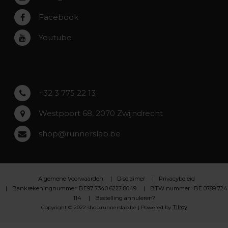
Rumst
Facebook
Roeselare
Youtube
Asse
Lochristi
+32 3 775 22 13
Westpoort 68, 2070 Zwijndrecht
shop@runnerslab.be
Algemene Voorwaarden
Disclaimer
Privacybeleid
Bankrekeningnummer: BE97 7340 6227 8049
BTW nummer : BE 0789 724
114
Bestelling annuleren?
Tilroy
Copyright © 2022 shop.runnerslab.be | Powered by