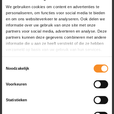
ervaar je een superieure grip in zowel natte als droge
omstandigheden. Dat maakt deze Vibram Fivefingers
We gebruiken cookies om content en advertenties te
V-trail 2.0 perfect om te lopen in de natuur, op
personaliseren, om functies voor social media te bieden
trailpaden en op onvoorspelbare terreinen.
en om ons websiteverkeer te analyseren. Ook delen we
informatie over uw gebruik van onze site met onze
partners voor social media, adverteren en analyse. Deze
partners kunnen deze gegevens combineren met andere
Wat je misschien ook leuk vindt
informatie die u aan ze heeft verstrekt of die ze hebben
verzameld op basis van uw gebruik van hun services.
- 41
- 3
Toestemmingsselectie
Noodzakelijk
Voorkeuren
Statistieken