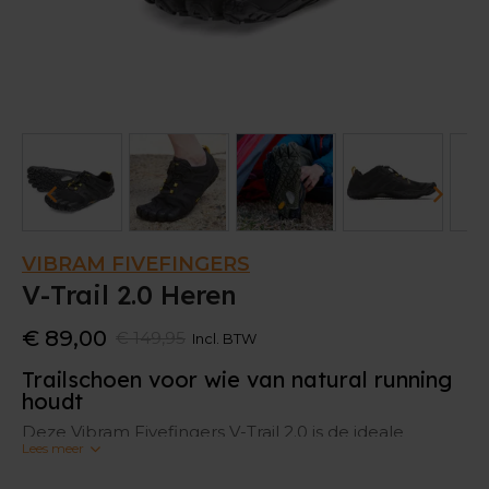
VIBRAM FIVEFINGERS
V-Trail 2.0 Heren
€ 89,00
€ 149,95
Incl. BTW
Trailschoen voor wie van natural running
houdt
Deze Vibram Fivefingers V-Trail 2.0 is de ideale
Lees meer
schoen voor traillopers die een natuurlijke
loopervaring willen.