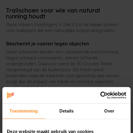
Trailschoen voor wie van natural
running houdt
Deze Vibram Fivefingers V-Trail 2.0 is de ideale schoen
voor traillopers die een natuurlijke loopervaring willen.
Beschermt je voeten tegen objecten
Deze schoenen bieden een uitstekende bescherming
tegen scherpe voorwerpen, stenen of harde
ondergronden. Daarvoor werd de 3D Cocoon Mesh
toegevoegd aan de buitenzool. Dit mesh werd
bovendien naar de rubberen zool gevormd, wat ervoor
zorgt dat de impact van harde en scherpe objecten
wordt verspreid.
De binnenzool is voorzien van 2mm EVA-materiaal en
een polyester sockliner voor meer comfort.
Toestemming
Details
Over
Superieure grip op de trailpaden
Dankzij de rubberen Megagrip buitenzool van 3,7mm
Deze website maakt gebruik van cookies