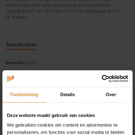
perfect geschikt voor sportieve buitenactiviteiten.
Tegelijk heeft het de looks om in het alledaagse leven
te dragen.
Specificaties
Breedte |
22m
Gewicht |
21g
Polsomtrek |
M: 125-200m. L: 130-230mm. XXL: 293-
Toestemming
Details
Over
325mm
Compatibel met |
alle Suunto horloges met een band
van 22mm breed
Deze website maakt gebruik van cookies
We gebruiken cookies om content en advertenties te
personaliseren, om functies voor social media te bieden