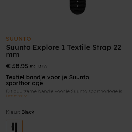
SUUNTO
Suunto Explore 1 Textile Strap 22
mm
€ 58,95
Incl. BTW
Textiel bandje voor je Suunto
sporthorloge
Dit duurzame bandje voor je Suunto sporthorloge is
Lees meer
perfect geschikt voor sportieve buitenactiviteiten.
Tegelijk heeft het de looks om in het alledaagse
leven te dragen.
Kleur:
Black.