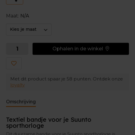
Maat:
N/A
Kies je maat
Ophalen in de winkel
Met dit product spaar je
58
punten. Ontdek onze
loyalty
Omschrijving
Textiel bandje voor je Suunto
sporthorloge
Dit duurzame bandje voor je Suunto sporthorloge is